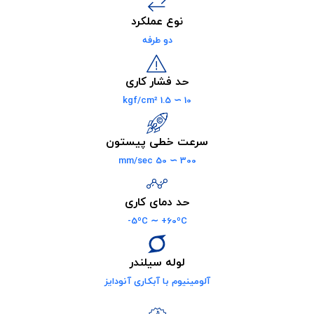
نوع عملکرد
دو طرفه
حد فشار کاری
10 ∼ 1.5 kgf/cm²
ت خطی پیستون
300 ∼ 50 mm/
حد دمای کاری
5ºC ∼ +60ºC-
لوله سیلندر
نیوم با آبکاری آنودایز