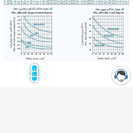
دانلود
نقشه
دسترسی
ساعت
سریع
کاری
شرکت
سیلندر
شنبه الی
پنوماتیک
چهارشنبه :
تجهیزات
08:00 الی