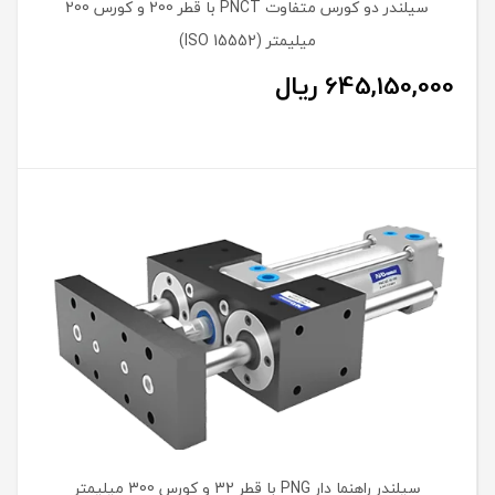
سیلندر دو کورس متفاوت PNCT با قطر 200 و کورس 200
میلیمتر (ISO 15552)
645,150,000
ریال
سیلندر راهنما دار PNG با قطر 32 و کورس 300 میلیمتر