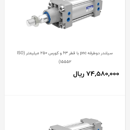
سیلندر دوطرفه pnc با قطر 63 و کورس 250 میلیمتر (ISO
15552)
74,580,000
ریال