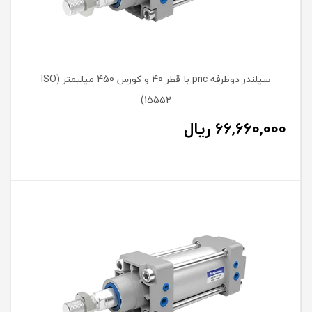
سیلندر دوطرفه pnc با قطر 40 و کورس 450 میلیمتر (ISO
15552)
66,660,000
ریال