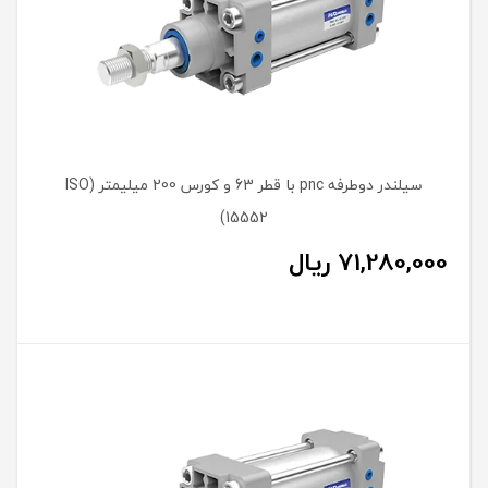
سیلندر دوطرفه pnc با قطر 63 و کورس 200 میلیمتر (ISO
15552)
71,280,000
ریال