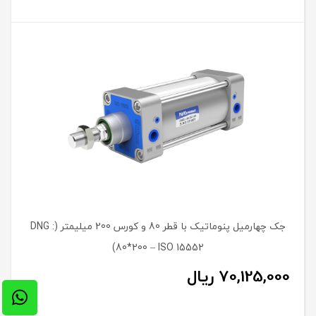
جک چهارمیل پنوماتیک با قطر 80 و کورس 200 میلیمتر (DNG :
80*200 – ISO 15552)
70,125,000
ریال