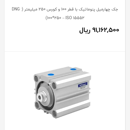
جک چهارمیل پنوماتیک با قطر 100 و کورس 250 میلیمتر (DNG :
100*250 – ISO 15552)
91,162,500
ریال