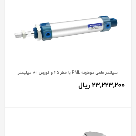
سیلندر قلمی دوطرفه PML با قطر 25 و کورس 80 میلیمتر
23,223,200
ریال