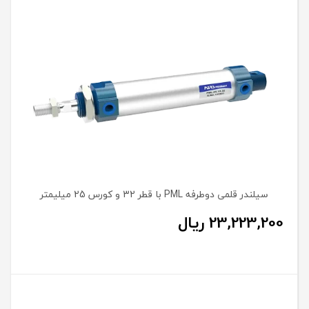
سیلندر قلمی دوطرفه PML با قطر 32 و کورس 25 میلیمتر
23,223,200
ریال