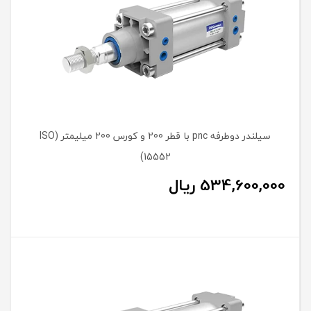
سیلندر دوطرفه pnc با قطر 200 و کورس 200 میلیمتر (ISO
15552)
534,600,000
ریال