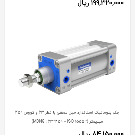
199,320,000
ریال
جک پنوماتیک استاندارد میل مخفی با قطر 63 و کورس 450
میلیمتر (MDNG : 63*450 – ISO 15552)
84,150,000
ریال