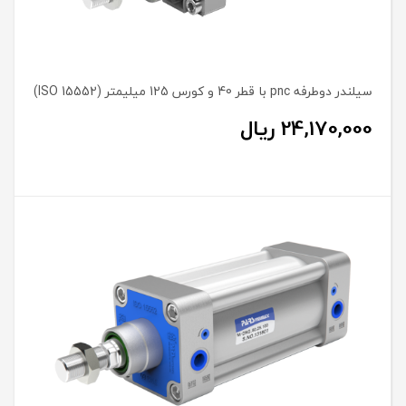
سیلندر دوطرفه pnc با قطر 40 و کورس 125 میلیمتر (ISO 15552)
24,170,000
ریال