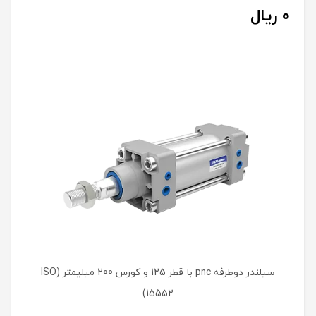
0
ریال
سیلندر دوطرفه pnc با قطر 125 و کورس 200 میلیمتر (ISO
15552)