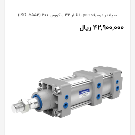
سیلندر دوطرفه pnc با قطر 32 و کورس 200 (ISO 15552)
42,900,000
ریال