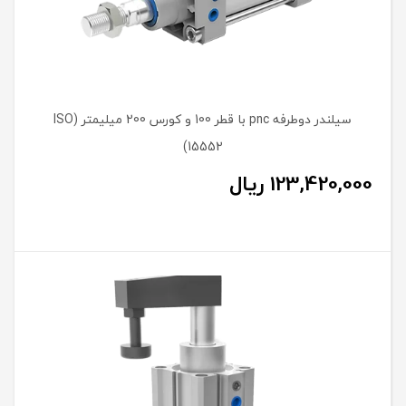
سیلندر دوطرفه pnc با قطر 100 و کورس 200 میلیمتر (ISO
15552)
123,420,000
ریال