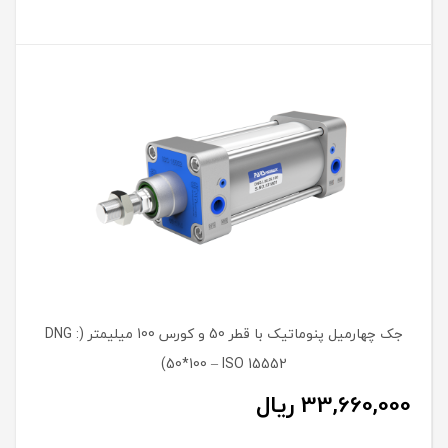
جک چهارمیل پنوماتیک با قطر 50 و کورس 100 میلیمتر (DNG :
50*100 – ISO 15552)
33,660,000
ریال