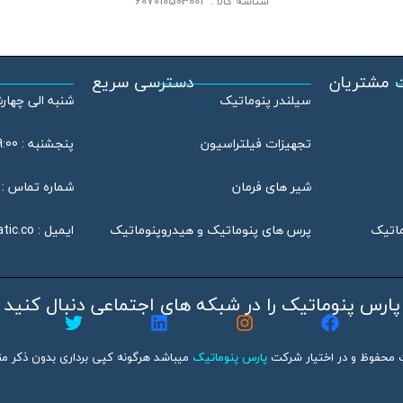
شناسه کالا :
607010503001
 مشتریان
دسترسی سریع
سیلندر پنوماتیک
شنبه الی چهارشنبه : 08:00
تجهیزات فیلتراسیون
پنجشنبه : 09:00 الی 13:00
شیر های فرمان
شماره تماس : 46802020 – 021
ماتیک
پرس های پنوماتیک و هیدروپنوماتیک
ایمیل :
tic.co
پارس پنوماتیک را در شبکه های اجتماعی دنبال کنید
 محفوظ و در اختیار شرکت
پارس پنوماتیک
میباشد هرگونه کپی برداری بدون ذکر منب