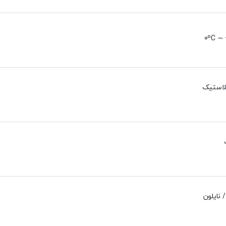
0ºC ∼ 
لاستیک
 نایلون