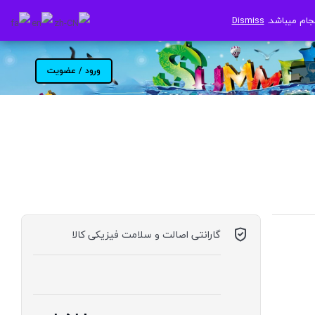
جام میباشد.
جام میباشد.
Dismiss
Dismiss
ورود / عضویت
گارانتی اصالت و سلامت فیزیکی کالا
موجود در انبار