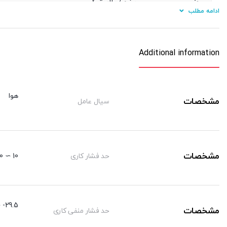
جنس
برنج / پلاستیک
ادامه مطلب
نوع آببندی دنده
اورینگ
جنس شیلنگ کاربردی
پی یو/ نایلون
Additional information
هوا
مشخصات
سیال عامل
مشخصات
حد فشار کاری
10 ∼ 0 kgf/cm²
29.5- ∼ 0 kgf/cm²
مشخصات
حد فشار منفی کاری