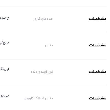
مشخصات
حد دمای کاری
+60ºC
برنج/پ
مشخصات
جنس
اورینگ
مشخصات
نوع آببندی دنده
پی یو /
مشخصات
جنس شیلنگ کاربردی