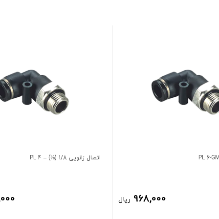
اتصال زانویی 1/8 (⅛) – 4 PL
,000
968,000
ریال