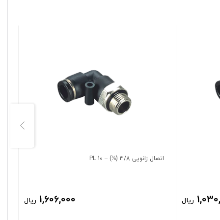
اتصال زانویی 3/8 (⅜) – 10 PL
اتصال 
1,606,000
1,030
ریال
ریال