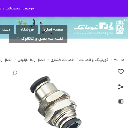
شنبه الی چهارشنبه ( 17:30 / 8 ) پنجشنبه
021-46802020
موجودی محصولات و قیم
موجودی محصولات و قیم
: 9 الی 13
صفحه اصلی
فروشگاه
دسته 
نقشه سه بعدی و کاتالوگ
Home
/
کوپلینگ و اتصالات
/
اتصالات فشاری
/
اتصال رابط تابلوئی
/
اتصال رابط