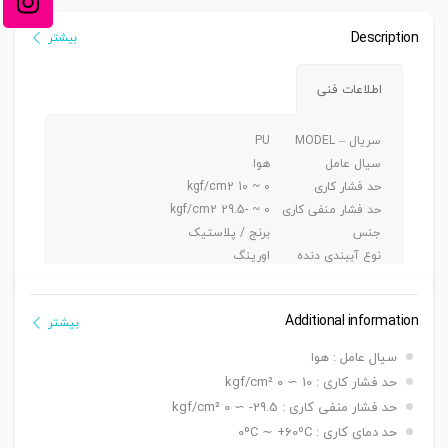
Description
بیشتر
اطلاعات فنی
سریال – MODEL
PU
سیال عامل
هوا
حد فشار کاری
0 ~ 10 kgf/cm2
حد فشار منفی کاری
0 ~ -29.5 kgf/cm2
جنس
برنج / پلاستیک
نوع آببندی دنده
اورینگ
جنس شیلنگ کاربردی
پی یو/ نایلون
Additional information
بیشتر
سیال عامل : هوا
حد فشار کاری : 10 ∼ 0 kgf/cm²
حد فشار منفی کاری : 29.5- ∼ 0 kgf/cm²
حد دمای کاری : 0ºC ∼ +60ºC