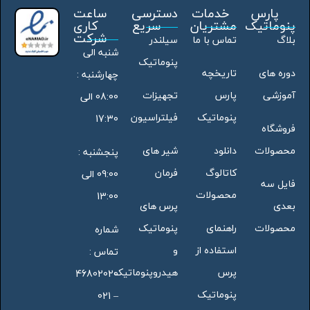
پارس
خدمات
دسترسی
ساعت
پنوماتیک
مشتریان
سریع
کاری
شرکت
بلاگ
تماس با ما
سیلندر
شنبه الی
پنوماتیک
دوره های
تاریخچه
چهارشنبه :
آموزشی
پارس
تجهیزات
08:00 الی
پنوماتیک
فیلتراسیون
17:30
فروشگاه
محصولات
دانلود
شیر های
پنجشنبه :
کاتالوگ
فرمان
09:00 الی
فایل سه
محصولات
13:00
بعدی
پرس های
محصولات
راهنمای
پنوماتیک
شماره
استفاده از
و
تماس :
پرس
هیدروپنوماتیک
46802020
پنوماتیک
– 021