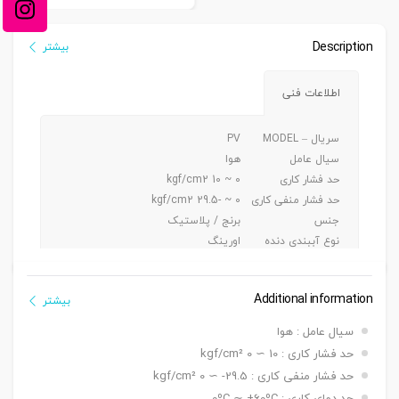
Description
بیشتر
اطلاعات فنی
سریال – MODEL
PV
سیال عامل
هوا
حد فشار کاری
0 ~ 10 kgf/cm2
حد فشار منفی کاری
0 ~ -29.5 kgf/cm2
جنس
برنج / پلاستیک
نوع آببندی دنده
اورینگ
جنس شیلنگ کاربردی
پی یو/ نایلون
Additional information
بیشتر
سیال عامل : هوا
حد فشار کاری : 10 ∼ 0 kgf/cm²
حد فشار منفی کاری : 29.5- ∼ 0 kgf/cm²
حد دمای کاری : 0ºC ∼ +60ºC