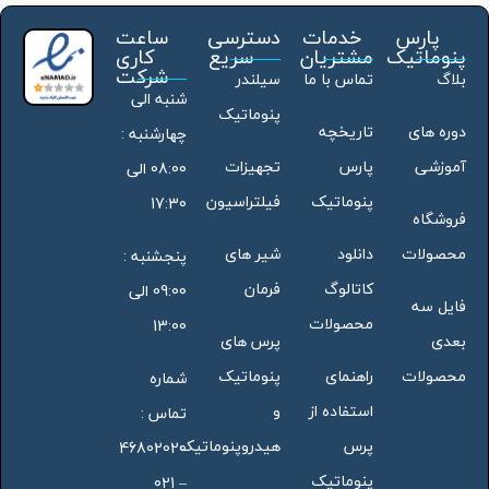
پارس
خدمات
دسترسی
ساعت
پنوماتیک
مشتریان
سریع
کاری
شرکت
بلاگ
تماس با ما
سیلندر
شنبه الی
پنوماتیک
دوره های
تاریخچه
چهارشنبه :
آموزشی
پارس
تجهیزات
08:00 الی
پنوماتیک
فیلتراسیون
17:30
فروشگاه
محصولات
دانلود
شیر های
پنجشنبه :
کاتالوگ
فرمان
09:00 الی
فایل سه
محصولات
13:00
بعدی
پرس های
محصولات
راهنمای
پنوماتیک
شماره
استفاده از
و
تماس :
پرس
هیدروپنوماتیک
46802020
پنوماتیک
– 021