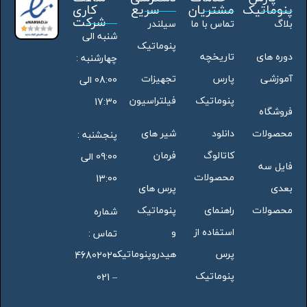
پنوماتیک
مشتریان
سریع
کاری
شرکت
بلاگ
تماس با ما
سیلندر
شنبه الی
پنوماتیک
دوره های
تاریخچه
چهارشنبه :
آموزشی
پارس
تجهیزات
08:00 الی
پنوماتیک
فیلتراسیون
17:30
فروشگاه
محصولات
دانلود
شیر های
پنجشنبه :
کاتالوگ
فرمان
09:00 الی
فایل سه
محصولات
13:00
بعدی
پرس های
محصولات
راهنمای
پنوماتیک
شماره
استفاده از
و
تماس :
پرس
هیدروپنوماتیک
46802020
پنوماتیک
– 021