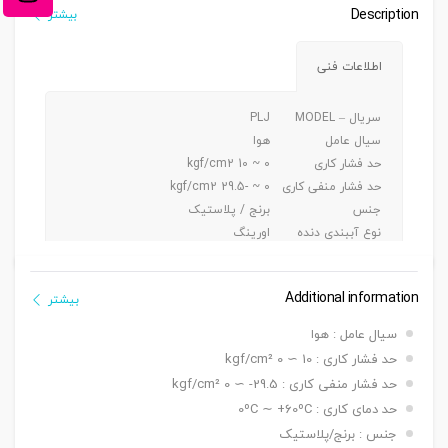
Description
بیشتر
اطلاعات فنی
سریال – MODEL
PLJ
سیال عامل
هوا
حد فشار کاری
0 ~ 10 kgf/cm2
حد فشار منفی کاری
0 ~ -29.5 kgf/cm2
جنس
برنج / پلاستیک
نوع آببندی دنده
اورینگ
جنس شیلنگ کاربردی
پی یو/ نایلون
Additional information
بیشتر
سیال عامل : هوا
حد فشار کاری : 10 ∼ 0 kgf/cm²
حد فشار منفی کاری : 29.5- ∼ 0 kgf/cm²
حد دمای کاری : 0ºC ∼ +60ºC
جنس : برنج/پلاستیک