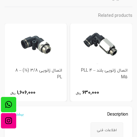
Related products
اتصال زانویی بلند PLL 4 –
اتصال زانویی 3/8 (⅜) – 8
PL
M5
1,606,000
630,000
ریال
ریال
Description
بیشتر
اطلاعات فنی