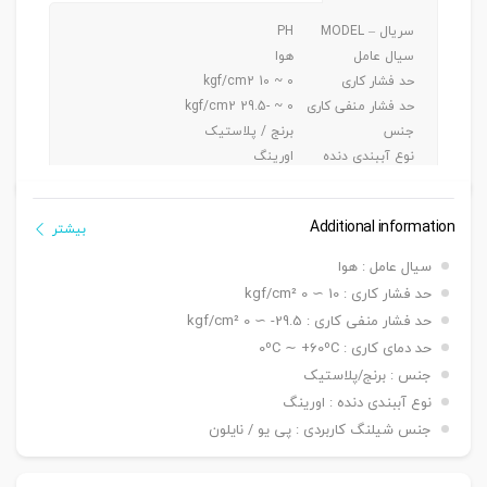
سریال – MODEL
PH
سیال عامل
هوا
حد فشار کاری
0 ~ 10 kgf/cm2
حد فشار منفی کاری
0 ~ -29.5 kgf/cm2
جنس
برنج / پلاستیک
نوع آببندی دنده
اورینگ
جنس شیلنگ کاربردی
پی یو/ نایلون
Additional information
بیشتر
سیال عامل : هوا
حد فشار کاری : 10 ∼ 0 kgf/cm²
حد فشار منفی کاری : 29.5- ∼ 0 kgf/cm²
حد دمای کاری : 0ºC ∼ +60ºC
جنس : برنج/پلاستیک
نوع آببندی دنده : اورینگ
جنس شیلنگ کاربردی : پی یو / نایلون