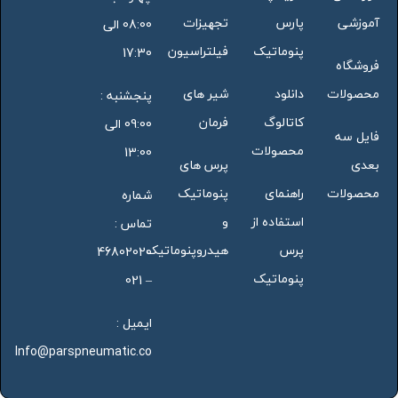
آموزشی
پارس
تجهیزات
08:00 الی
پنوماتیک
فیلتراسیون
17:30
فروشگاه
محصولات
دانلود
شیر های
پنجشنبه :
کاتالوگ
فرمان
09:00 الی
فایل سه
محصولات
13:00
بعدی
پرس های
محصولات
راهنمای
پنوماتیک
شماره
استفاده از
و
تماس :
پرس
هیدروپنوماتیک
46802020
پنوماتیک
– 021
ایمیل :
Info@parspneumatic.co