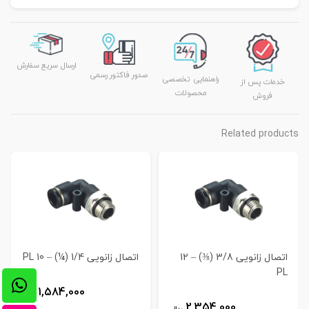
ارسال سریع سفارش
صدور فاکتور رسمی
راهنمایی تخصصی
خدمات پس از
محصولات
فروش
Related products
اتصال زانویی 3/8 (⅜) – 12
اتصال زانویی 1/4 (¼) – 10 PL
PL
1,584,000
ریال
2,354,000
ریال