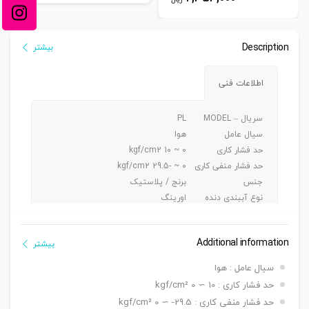
Description
بیشتر
اطلاعات فنی
سریال – MODEL
PL
سیال عامل
هوا
حد فشار کاری
0 ~ 10 kgf/cm2
حد فشار منفی کاری
0 ~ -29.5 kgf/cm2
جنس
برنج / پلاستیک
نوع آببندی دنده
اورینگ
جنس شیلنگ کاربردی
پی یو/ نایلون
Additional information
بیشتر
سیال عامل : هوا
حد فشار کاری : 10 ∼ 0 kgf/cm²
حد فشار منفی کاری : 29.5- ∼ 0 kgf/cm²