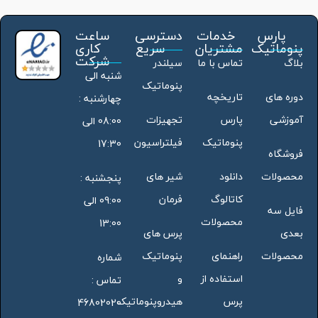
پارس
خدمات
دسترسی
ساعت
پنوماتیک
مشتریان
سریع
کاری
شرکت
بلاگ
تماس با ما
سیلندر
شنبه الی
پنوماتیک
دوره های
تاریخچه
چهارشنبه :
آموزشی
پارس
تجهیزات
08:00 الی
پنوماتیک
فیلتراسیون
17:30
فروشگاه
محصولات
دانلود
شیر های
پنجشنبه :
کاتالوگ
فرمان
09:00 الی
فایل سه
محصولات
13:00
بعدی
پرس های
محصولات
راهنمای
پنوماتیک
شماره
استفاده از
و
تماس :
پرس
هیدروپنوماتیک
46802020