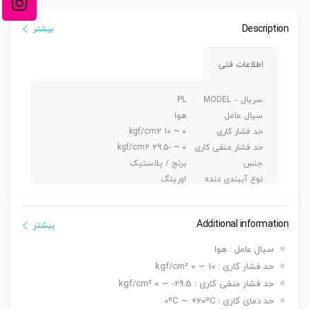
Description
بیشتر
اطلاعات فنی
سریال – MODEL
PL
سیال عامل
هوا
حد فشار کاری
0 ~ 10 kgf/cm2
حد فشار منفی کاری
0 ~ -29.5 kgf/cm2
جنس
برنج / پلاستیک
نوع آببندی دنده
اورینگ
جنس شیلنگ کاربردی
پی یو/ نایلون
Additional information
بیشتر
سیال عامل : هوا
حد فشار کاری : 10 ∼ 0 kgf/cm²
حد فشار منفی کاری : 29.5- ∼ 0 kgf/cm²
حد دمای کاری : 0ºC ∼ +60ºC