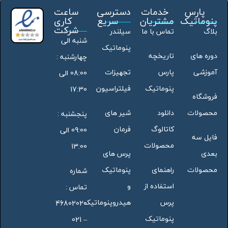
پارس
خدمات
دسترسی
ساعت
پنوماتیک
مشتریان
سریع
کاری
شرکت
بلاگ
تماس با ما
سیلندر
شنبه الی
پنوماتیک
دوره های
تاریخچه
چهارشنبه :
آموزشی
پارس
تجهیزات
08:00 الی
پنوماتیک
فیلتراسیون
17:30
فروشگاه
محصولات
دانلود
شیر های
پنجشنبه :
کاتالوگ
فرمان
09:00 الی
فایل سه
محصولات
13:00
بعدی
پرس های
محصولات
راهنمای
پنوماتیک
شماره
استفاده از
و
تماس :
پرس
هیدروپنوماتیک
46802020
پنوماتیک
– 021