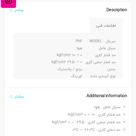
Description
بیشتر
اطلاعات فنی
سریال – MODEL
PHF
سیال عامل
هوا
حد فشار کاری
0 ~ 10 kgf/cm2
حد فشار منفی کاری
0 ~ -29.5 kgf/cm2
جنس
برنج / پلاستیک
نوع آببندی دنده
اورینگ
جنس شیلنگ کاربردی
پی یو/ نایلون
Additional information
بیشتر
سیال عامل : هوا
حد فشار کاری : 10 ∼ 0 kgf/cm²
حد فشار منفی کاری : 29.5- ∼ 0 kgf/cm²
حد دمای کاری : 0ºC ∼ +60ºC