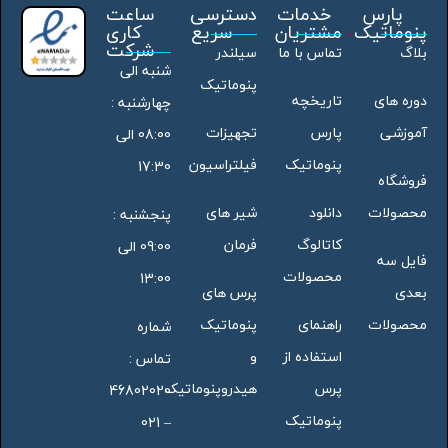
پارس
خدمات
دسترسی
ساعت
پنوماتیک
مشتریان
سریع
کاری
شرکت
بلاگ
تماس با ما
سیلندر
شنبه الی
پنوماتیک
دوره های
تاریخچه
چهارشنبه :
آموزشی
پارس
تجهیزات
08:00 الی
پنوماتیک
فیلتراسیون
17:30
فروشگاه
محصولات
دانلود
شیر های
پنجشنبه :
کاتالوگ
فرمان
09:00 الی
فایل سه
محصولات
13:00
بعدی
پرس های
محصولات
راهنمای
پنوماتیک
شماره
استفاده از
و
تماس :
پرس
هیدروپنوماتیک
46802020
پنوماتیک
– 021