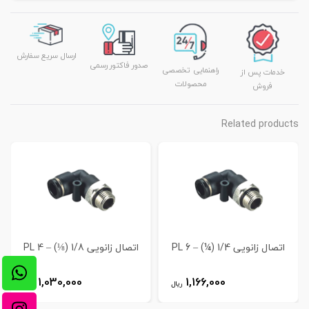
ارسال سریع سفارش
صدور فاکتور رسمی
راهنمایی تخصصی
خدمات پس از
محصولات
فروش
Related products
اتصال زانویی 1/4 (¼) – 6 PL
اتصال زانویی 1/8 (⅛) – 4 PL
1,030,000
1,166,000
ریال
ریال