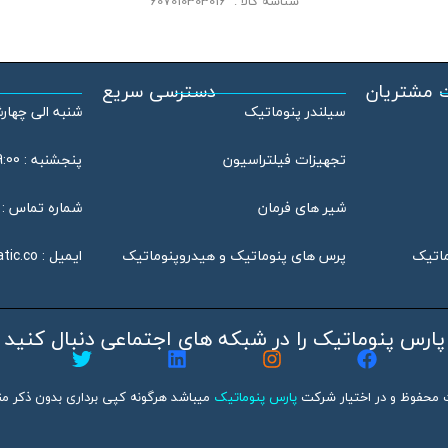
شناسه کالا :
607010303016
 مشتریان
دسترسی سریع
سیلندر پنوماتیک
شنبه الی چهارشنبه : 08:00
تجهیزات فیلتراسیون
پنجشنبه : 09:00 الی 13:00
شیر های فرمان
شماره تماس : 46802020 – 021
ماتیک
پرس های پنوماتیک و هیدروپنوماتیک
ایمیل :
tic.co
پارس پنوماتیک را در شبکه های اجتماعی دنبال کنید
 محفوظ و در اختیار شرکت
پارس پنوماتیک
میباشد هرگونه کپی برداری بدون ذکر منب