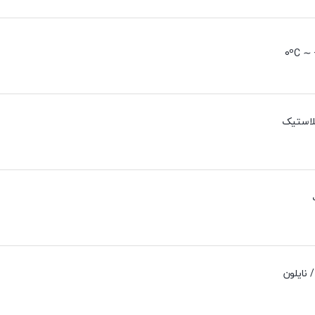
0ºC ∼ 
لاستیک
 نایلون