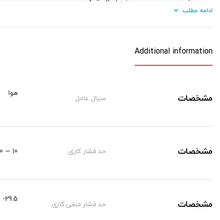
جنس
برنج / پلاستیک
ادامه مطلب
نوع آببندی دنده
اورینگ
جنس شیلنگ کاربردی
پی یو/ نایلون
Additional information
هوا
مشخصات
سیال عامل
مشخصات
حد فشار کاری
10 ∼ 0 kgf/cm²
29.5- ∼ 0 kgf/cm²
مشخصات
حد فشار منفی کاری