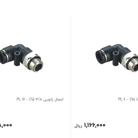
اتصال زانویی 3/8 (⅜) – 16 PL
8,000
1,166,000
ریال