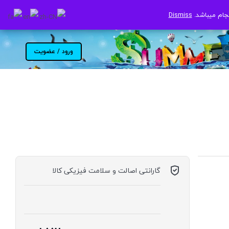
جام میباشد.
جام میباشد.
Dismiss
Dismiss
ورود / عضویت
گارانتی اصالت و سلامت فیزیکی کالا
موجود در انبار