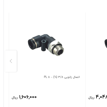
اتصال زانویی 3/8 (⅜) – 8 PL
اتصا
1,606,000
4,04
ریال
ریال