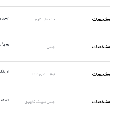
مشخصات
حد دمای کاری
+60ºC
برنج/پ
مشخصات
جنس
اورینگ
مشخصات
نوع آببندی دنده
پی یو /
مشخصات
جنس شیلنگ کاربردی