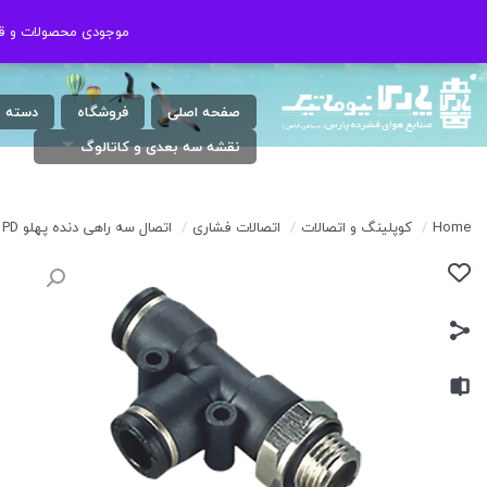
شنبه الی چهارشنبه ( 17:30 / 8 ) پنجشنبه
021-46802020
موجودی محصولات و قیم
موجودی محصولات و قیم
: 9 الی 13
صفحه اصلی
فروشگاه
دسته 
نقشه سه بعدی و کاتالوگ
Home
/
کوپلینگ و اتصالات
/
اتصالات فشاری
/
اتصال سه راهی دنده پهلو PD