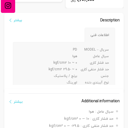
ریال
Description
بیشتر
اطلاعات فنی
سریال – MODEL
PD
سیال عامل
هوا
حد فشار کاری
0 ~ 10 kgf/cm2
حد فشار منفی کاری
0 ~ -29.5 kgf/cm2
جنس
برنج / پلاستیک
نوع آببندی دنده
اورینگ
جنس شیلنگ کاربردی
پی یو/ نایلون
Additional information
بیشتر
سیال عامل : هوا
حد فشار کاری : 10 ∼ 0 kgf/cm²
حد فشار منفی کاری : 29.5- ∼ 0 kgf/cm²