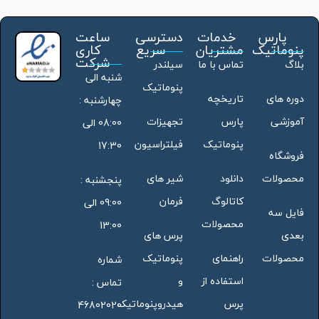
پارس
خدمات
دسترسی
ساعت
پنوماتیک
مشتریان
سریع
کاری
شرکت
بلاگ
تماس با ما
سیلندر
شنبه الی
پنوماتیک
دوره های
تاریخچه
چهارشنبه :
آموزشی
پارس
تجهیزات
08:00 الی
پنوماتیک
فیلتراسیون
17:30
فروشگاه
محصولات
دانلود
شیر های
پنجشنبه :
کاتالوگ
فرمان
09:00 الی
فایل سه
محصولات
13:00
بعدی
پرس های
محصولات
راهنمای
پنوماتیک
شماره
استفاده از
و
تماس :
پرس
هیدروپنوماتیک
46802020