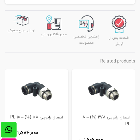
ارسال سریع سفارش
صدور فاکتور رسمی
راهنمایی تخصصی
خدمات پس از
محصولات
فروش
Related products
اتصال زانویی 3/8 (⅜) – 8
اتصال زانویی 1/8 (⅛) – 10 PL
PL
1,584,000
ریال
1,606,000