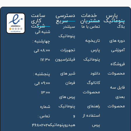
پارس
خدمات
دسترسی
ساعت
پنوماتیک
مشتریان
سریع
کاری
شرکت
بلاگ
تماس با ما
سیلندر
شنبه الی
پنوماتیک
دوره های
تاریخچه
چهارشنبه :
آموزشی
پارس
تجهیزات
08:00 الی
پنوماتیک
فیلتراسیون
17:30
فروشگاه
محصولات
دانلود
شیر های
پنجشنبه :
کاتالوگ
فرمان
09:00 الی
فایل سه
محصولات
13:00
بعدی
پرس های
محصولات
راهنمای
پنوماتیک
شماره
استفاده از
و
تماس :
پرس
هیدروپنوماتیک
46802020