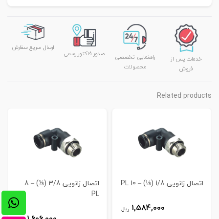
ارسال سریع سفارش
صدور فاکتور رسمی
راهنمایی تخصصی
خدمات پس از
محصولات
فروش
Related products
اتصال زانویی 1/8 (⅛) – 10 PL
اتصال زانویی 3/8 (⅜) – 8
PL
1,584,000
ریال
1,606,000