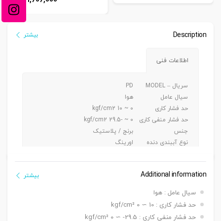
ریال
Description
بیشتر
اطلاعات فنی
سریال – MODEL
PD
سیال عامل
هوا
حد فشار کاری
0 ~ 10 kgf/cm2
حد فشار منفی کاری
0 ~ -29.5 kgf/cm2
جنس
برنج / پلاستیک
نوع آببندی دنده
اورینگ
جنس شیلنگ کاربردی
پی یو/ نایلون
Additional information
بیشتر
سیال عامل : هوا
حد فشار کاری : 10 ∼ 0 kgf/cm²
حد فشار منفی کاری : 29.5- ∼ 0 kgf/cm²