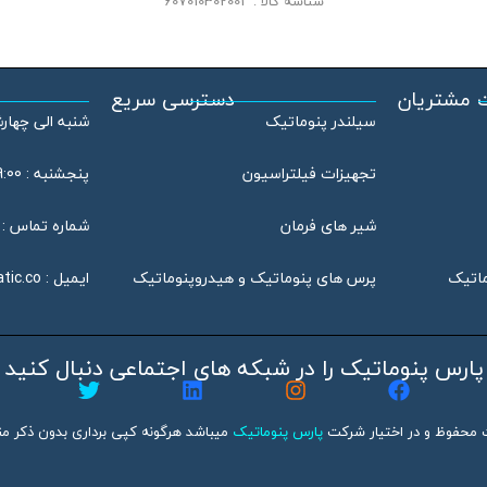
شناسه کالا :
607010302001
 مشتریان
دسترسی سریع
سیلندر پنوماتیک
شنبه الی چهارشنبه : 08:00
تجهیزات فیلتراسیون
پنجشنبه : 09:00 الی 13:00
شیر های فرمان
شماره تماس : 46802020 – 021
ماتیک
پرس های پنوماتیک و هیدروپنوماتیک
ایمیل :
tic.co
پارس پنوماتیک را در شبکه های اجتماعی دنبال کنید
 محفوظ و در اختیار شرکت
پارس پنوماتیک
میباشد هرگونه کپی برداری بدون ذکر منب