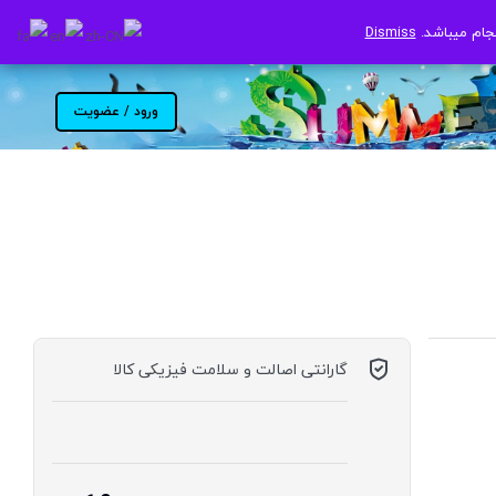
جام میباشد.
جام میباشد.
Dismiss
Dismiss
ورود / عضویت
گارانتی اصالت و سلامت فیزیکی کالا
موجود در انبار