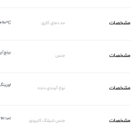
مشخصات
حد دمای کاری
+60ºC
برنج/پ
مشخصات
جنس
اورینگ
مشخصات
نوع آببندی دنده
پی یو /
مشخصات
جنس شیلنگ کاربردی