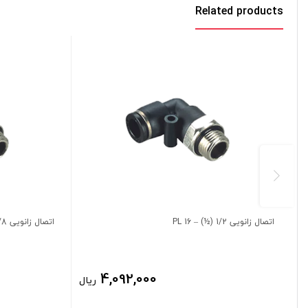
Related products
اتصال زانویی 1/2 (½) – 16 PL
اتصال زانویی 1/8 (⅛) – 10 PL
4,092,000
ریال