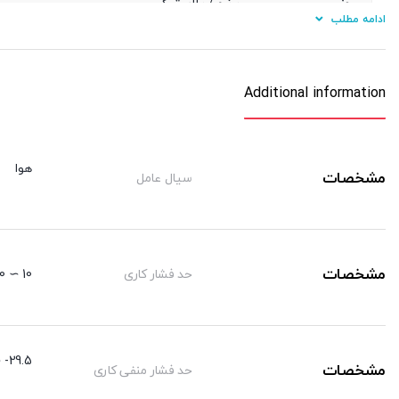
جنس
برنج / پلاستیک
ادامه مطلب
نوع آببندی دنده
اورینگ
جنس شیلنگ کاربردی
پی یو/ نایلون
Additional information
هوا
مشخصات
سیال عامل
مشخصات
حد فشار کاری
10 ∼ 0 kgf/cm²
29.5- ∼ 0 kgf/cm²
مشخصات
حد فشار منفی کاری