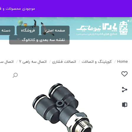
شنبه الی چهارشنبه ( 17:30 / 8 ) پنجشنبه
021-46802020
موجودی محصولات و قیم
موجودی محصولات و قیم
: 9 الی 13
صفحه اصلی
فروشگاه
دسته 
نقشه سه بعدی و کاتالوگ
Home
/
کوپلینگ و اتصالات
/
اتصالات فشاری
/
اتصال سه راهی Y
/
اتصال سه راهی 