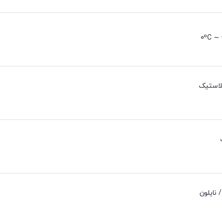
0ºC ∼ 
لاستیک
 نایلون