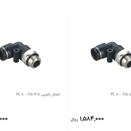
اتصال زانویی 3/8 (⅜) – 8 PL
,000
1,584,000
ریال