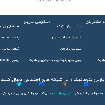
شناسه کالا :
607010301004
 مشتریان
دسترسی سریع
سیلندر پنوماتیک
شنبه الی چهارشنبه : 08:00
تجهیزات فیلتراسیون
پنجشنبه : 09:00 الی 13:00
شیر های فرمان
شماره تماس : 46802020 – 021
ماتیک
پرس های پنوماتیک و هیدروپنوماتیک
ایمیل :
tic.co
پارس پنوماتیک را در شبکه های اجتماعی دنبال کنید
 محفوظ و در اختیار شرکت
پارس پنوماتیک
میباشد هرگونه کپی برداری بدون ذکر منب