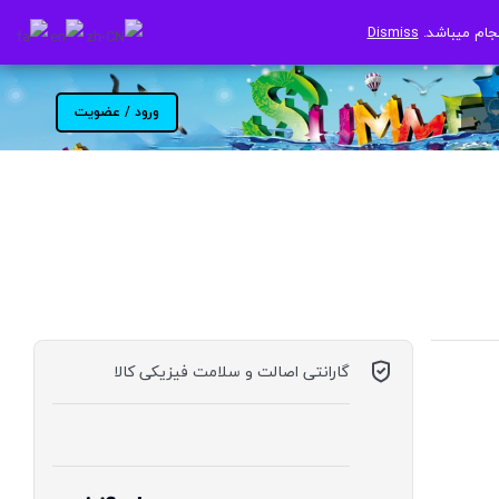
جام میباشد.
جام میباشد.
Dismiss
Dismiss
ورود / عضویت
گارانتی اصالت و سلامت فیزیکی کالا
موجود در انبار