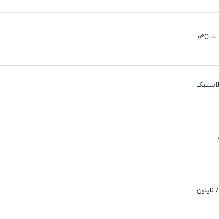
0ºC ∼ 
لاستیک
 نایلون