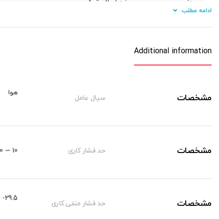
جنس
برنج / پلاستیک
ادامه مطلب
نوع آببندی دنده
اورینگ
جنس شیلنگ کاربردی
پی یو/ نایلون
Additional information
هوا
مشخصات
سیال عامل
مشخصات
حد فشار کاری
10 ∼ 0 kgf/cm²
29.5- ∼ 0 kgf/cm²
مشخصات
حد فشار منفی کاری