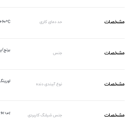
مشخصات
حد دمای کاری
+60ºC
برنج/پ
مشخصات
جنس
اورینگ
مشخصات
نوع آببندی دنده
پی یو /
مشخصات
جنس شیلنگ کاربردی