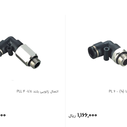
اتصال زانویی بلند 1/8- 4 PLL
000
1,166,000
ریال