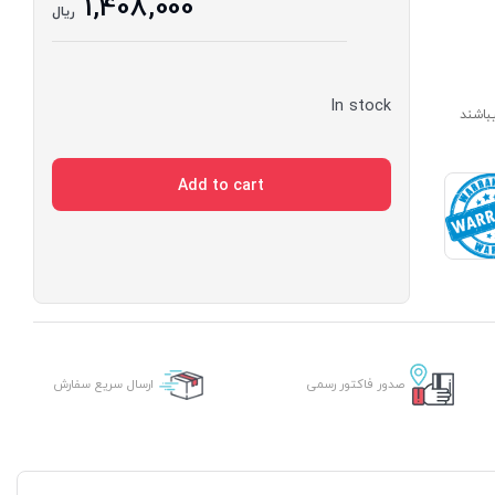
1,408,000
ریال
In stock
ارای مدت ساخت 7 الی 14 روز میباشند
Add to cart
صدور فاکتور رسمی
ارسال سریع سفارش