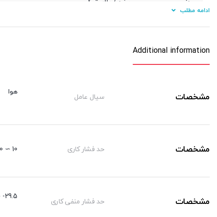
جنس
برنج / پلاستیک
ادامه مطلب
نوع آببندی دنده
اورینگ
جنس شیلنگ کاربردی
پی یو/ نایلون
Additional information
هوا
مشخصات
سیال عامل
مشخصات
حد فشار کاری
10 ∼ 0 kgf/cm²
29.5- ∼ 0 kgf/cm²
مشخصات
حد فشار منفی کاری