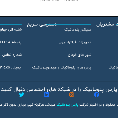
شناسه کالا :
607010301010
 مشتریان
دسترسی سریع
سیلندر پنوماتیک
شنبه الی چهارشنبه : 08:00
تجهیزات فیلتراسیون
پنجشنبه : 09:00 الی 13:00
شیر های فرمان
شماره تماس : 46802020 – 021
ماتیک
پرس های پنوماتیک و هیدروپنوماتیک
ایمیل :
tic.co
پارس پنوماتیک را در شبکه های اجتماعی دنبال کنید
 محفوظ و در اختیار شرکت
پارس پنوماتیک
میباشد هرگونه کپی برداری بدون ذکر منب