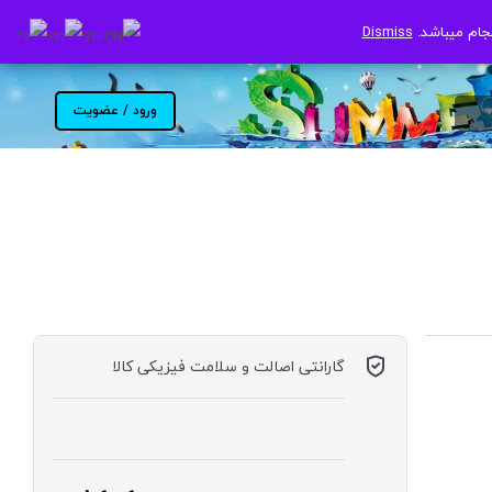
جام میباشد.
جام میباشد.
Dismiss
Dismiss
ورود / عضویت
گارانتی اصالت و سلامت فیزیکی کالا
موجود در انبار