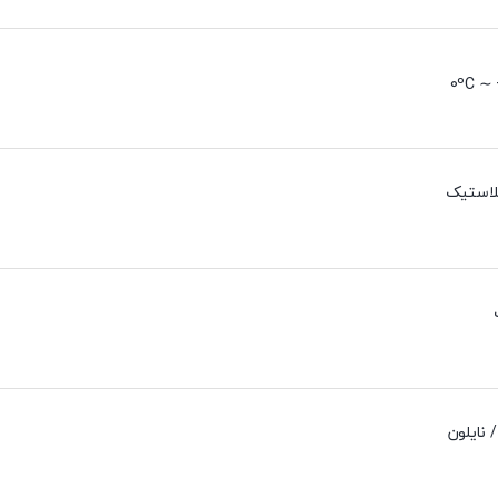
0ºC ∼ 
لاستیک
 نایلون