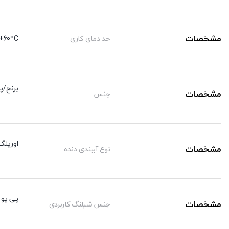
مشخصات
حد دمای کاری
+60ºC
برنج/پ
مشخصات
جنس
اورینگ
مشخصات
نوع آببندی دنده
پی یو /
مشخصات
جنس شیلنگ کاربردی