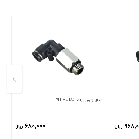
اتصال زانویی بلند PLL 6 – M5
اتصا
680,000
968,
ریال
ریال