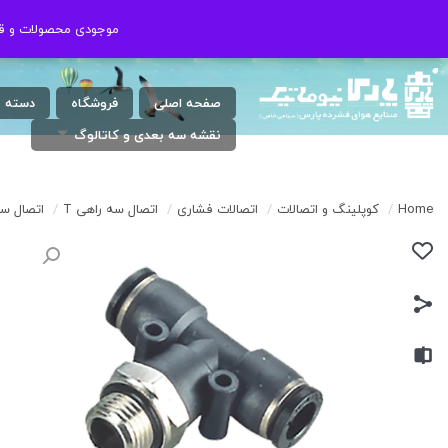
شنبه الی چهارشنبه ( 17:30 / 8 ) پنجشنبه
021-46802020
موجودی محصولات و قیم
موجودی محصولات و قیم
: 9 الی 13
صفحه اصلی
فروشگاه
دسته 
نقشه سه بعدی و کاتالوگ
Home
/
کوپلینگ و اتصالات
/
اتصالات فشاری
/
اتصال سه راهی T
/
اتصال سه راهی(/4