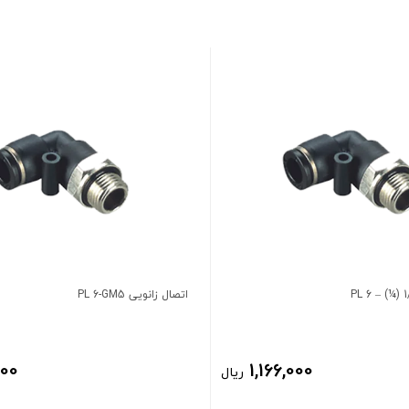
اتصال زانویی PL 6-GM5
000
1,166,000
ریال