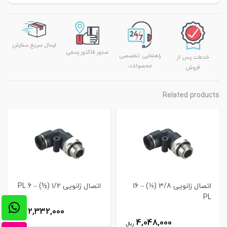
ارسال سریع سفارش
صدور فاکتور رسمی
راهنمایی تخصصی
خدمات پس از
محصولات
فروش
Related products
اتصال زانویی 3/8 (⅜) – 16
اتصال زانویی 1/2 (½) – 6 PL
PL
2,332,000
ریال
4,048,000
ریال