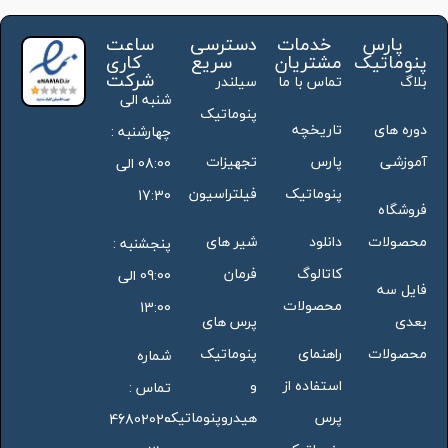
پارس
خدمات
دسترسی
ساعت
پنوماتیک
مشتریان
سریع
کاری
شرکت
بلاگ
تماس با ما
سیلندر
شنبه الی
پنوماتیک
دوره های
تاریخچه
چهارشنبه :
آموزشی
پارس
تجهیزات
08:00 الی
پنوماتیک
فیلتراسیون
17:30
فروشگاه
محصولات
دانلود
شیر های
پنجشنبه :
کاتالوگ
فرمان
09:00 الی
فایل سه
محصولات
13:00
بعدی
پرس های
محصولات
راهنمای
پنوماتیک
شماره
استفاده از
و
تماس :
پرس
هیدروپنوماتیک
46802020