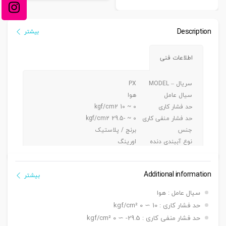
Description
بیشتر
اطلاعات فنی
سریال – MODEL
PX
سیال عامل
هوا
حد فشار کاری
0 ~ 10 kgf/cm2
حد فشار منفی کاری
0 ~ -29.5 kgf/cm2
جنس
برنج / پلاستیک
نوع آببندی دنده
اورینگ
جنس شیلنگ کاربردی
پی یو/ نایلون
Additional information
بیشتر
سیال عامل : هوا
حد فشار کاری : 10 ∼ 0 kgf/cm²
حد فشار منفی کاری : 29.5- ∼ 0 kgf/cm²