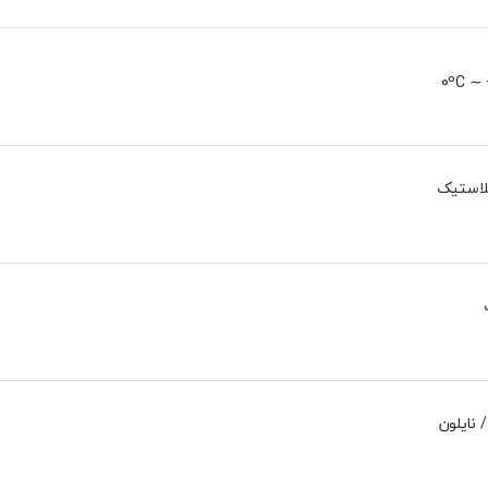
0ºC ∼ 
لاستیک
 نایلون