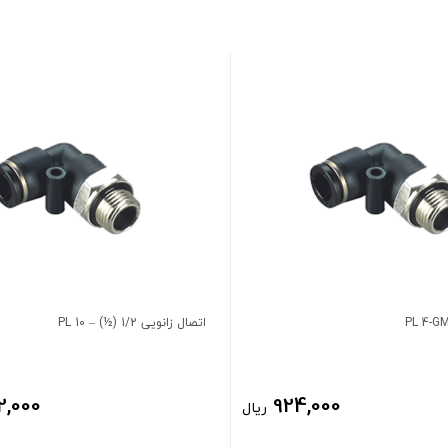
اتصال زانویی 1/2 (½) – 10 PL
2,000
924,000
ریال