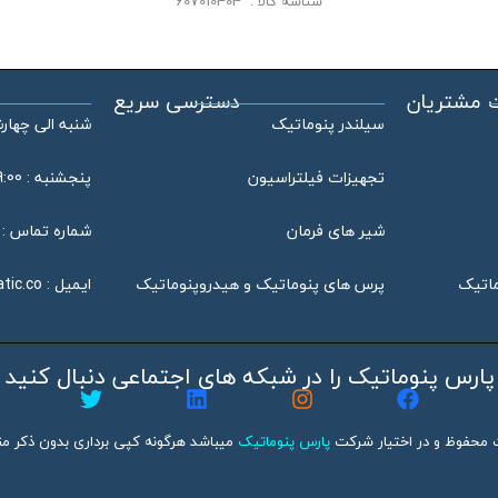
شناسه کالا :
607010404
 مشتریان
دسترسی سریع
سیلندر پنوماتیک
شنبه الی چهارشنبه : 08:00
تجهیزات فیلتراسیون
پنجشنبه : 09:00 الی 13:00
شیر های فرمان
شماره تماس : 46802020 – 021
ماتیک
پرس های پنوماتیک و هیدروپنوماتیک
ایمیل :
tic.co
پارس پنوماتیک را در شبکه های اجتماعی دنبال کنید
 محفوظ و در اختیار شرکت
پارس پنوماتیک
میباشد هرگونه کپی برداری بدون ذکر منب