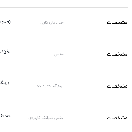
مشخصات
حد دمای کاری
+60ºC
برنج/پ
مشخصات
جنس
اورینگ
مشخصات
نوع آببندی دنده
پی یو /
مشخصات
جنس شیلنگ کاربردی