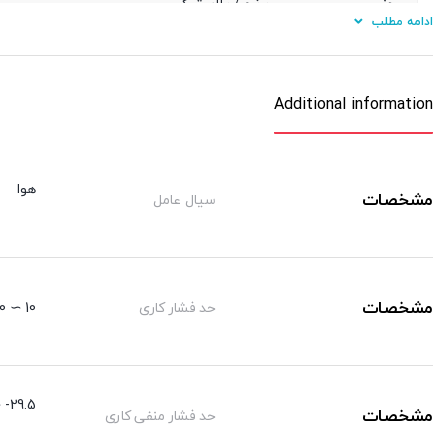
جنس
برنج / پلاستیک
ادامه مطلب
نوع آببندی دنده
اورینگ
جنس شیلنگ کاربردی
پی یو/ نایلون
Additional information
هوا
مشخصات
سیال عامل
مشخصات
حد فشار کاری
10 ∼ 0 kgf/cm²
29.5- ∼ 0 kgf/cm²
مشخصات
حد فشار منفی کاری