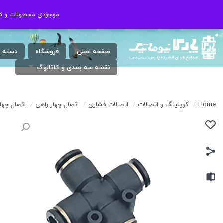
شنبه الی چهارشنبه ( 17:30 / 8 ) پنجشنبه
021-46802020
موجودی محصولات و قیم
موجودی محصولات و قیم
: 9 الی 13
صفحه اصلی
فروشگاه
دسته 
نقشه سه بعدی و کاتالوگ
Home
/
کوپلینگ و اتصالات
/
اتصالات فشاری
/
اتصال چهار راهی
/
اتصال چهار را