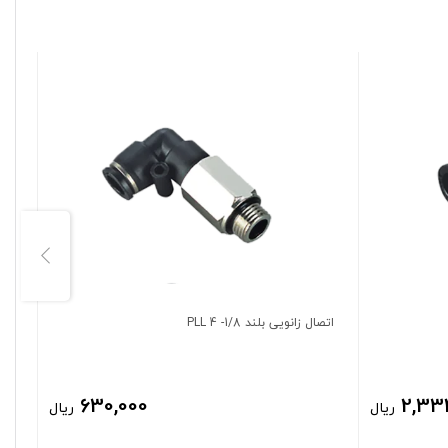
اتصال زانویی بلند 1/8- 4 PLL
اتصال 
630,000
2,33
ریال
ریال