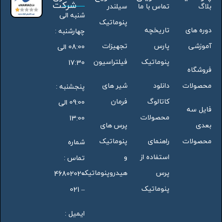
شرکت
بلاگ
تماس با ما
سیلندر
شنبه الی
پنوماتیک
دوره های
تاریخچه
چهارشنبه :
آموزشی
پارس
تجهیزات
08:00 الی
پنوماتیک
فیلتراسیون
17:30
فروشگاه
محصولات
دانلود
شیر های
پنجشنبه :
کاتالوگ
فرمان
09:00 الی
فایل سه
محصولات
13:00
بعدی
پرس های
محصولات
راهنمای
پنوماتیک
شماره
استفاده از
و
تماس :
پرس
هیدروپنوماتیک
46802020
پنوماتیک
– 021
ایمیل :