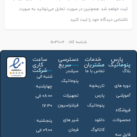
ثبت خواهد شد. همچنین در صورت تمایل می‌توانید به صورت
ناشناس دیدگاه خود را ثبت کنید.
شناسه کالا :
5031006
پارس
خدمات
دسترسی
ساعت
پنوماتیک
مشتریان
سریع
کاری
شرکت
بلاگ
تماس با ما
سیلندر
شنبه الی
پنوماتیک
دوره های
تاریخچه
چهارشنبه :
آموزشی
پارس
تجهیزات
08:00 الی
پنوماتیک
فیلتراسیون
17:30
فروشگاه
محصولات
دانلود
شیر های
پنجشنبه :
کاتالوگ
فرمان
09:00 الی
فایل سه