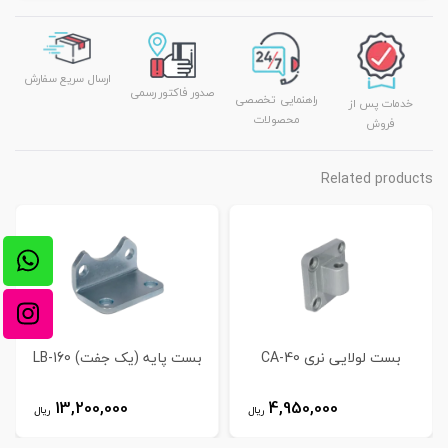
ارسال سریع سفارش
صدور فاکتور رسمی
راهنمایی تخصصی
خدمات پس از
محصولات
فروش
Related products
بست لولایی نری CA-40
بست پایه (یک جفت) LB-160
13,200,000
4,950,000
ریال
ریال