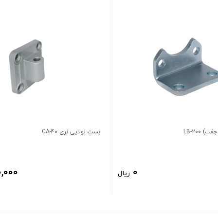
 LB-200
بست لولایی نری CA-40
,000
0
ریال