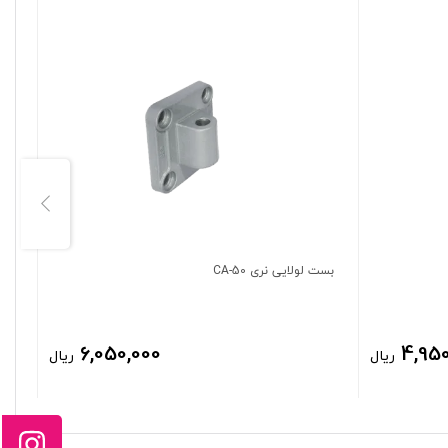
بست لولایی نری CA-50
بست 
6,050,000
4,950
ریال
ریال