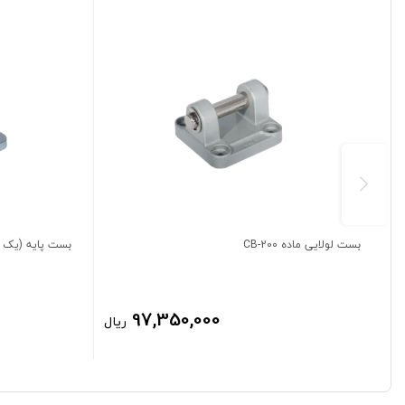
بست لولایی ماده CB-200
بست پایه (یک جفت)
97,350,000
ریال