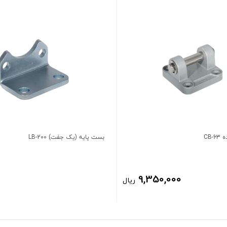
CB-
بست پایه (یک جفت) LB-200
9,350,000
ریال