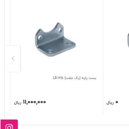
بست پایه (یک جفت) LB-125
بست
11,000,000
0
ریال
ریال