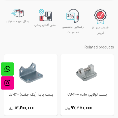
ارسال سریع سفارش
صدور فاکتور رسمی
راهنمایی تخصصی
خدمات پس از
محصولات
فروش
Related products
بست لولایی ماده CB-200
بست پایه (یک جفت) LB-160
13,200,000
97,350,000
ریال
ریال