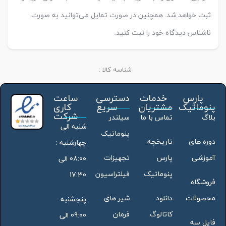
ثبت خواهد شد. همچنین در صورت تمایل می‌توانید به صورت
ناشناس دیدگاه خود را ثبت کنید.
شناسه کالا :
پارس
خدمات
دسترسی
ساعت
پنوماتیک
مشتریان
سریع
کاری
شرکت
بلاگ
تماس با ما
سیلندر
شنبه الی
پنوماتیک
دوره های
تاریخچه
چهارشنبه :
آموزشی
پارس
تجهیزات
08:00 الی
پنوماتیک
فیلتراسیون
17:30
فروشگاه
محصولات
دانلود
شیر های
پنجشنبه :
کاتالوگ
فرمان
09:00 الی
فایل سه