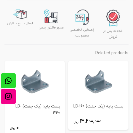
ارسال سریع سفارش
صدور فاکتور رسمی
راهنمایی تخصصی
خدمات پس از
محصولات
فروش
Related products
بست پایه (یک جفت) LB-160
بست پایه (یک جفت) LB-
320
13,200,000
ریال
0
ریال