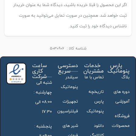
اگر این محصول را قبلا خریده باشید، دیدگاه شما به عنوان خریدار
ثبت خواهد شد. همچنین در صورت تمایل می‌توانید به صورت
ناشناس دیدگاه خود را ثبت کنید.
شناسه کالا :
5030906
پارس
خدمات
دسترسی
ساعت
پنوماتیک
مشتریان
سریع
کاری
شرکت
بلاگ
تماس با ما
سیلندر
شنبه الی
پنوماتیک
دوره های
تاریخچه
چهارشنبه :
آموزشی
پارس
تجهیزات
08:00 الی
پنوماتیک
فیلتراسیون
17:30
فروشگاه
محصولات
دانلود
شیر های
پنجشنبه :
کاتالوگ
فرمان
09:00 الی