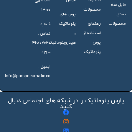
09:00 الی
فایل سه
محصولات
13:00
بعدی
پرس های
محصولات
راهنمای
پنوماتیک
شماره
استفاده از
و
تماس :
پرس
هیدروپنوماتیک
46802020
پنوماتیک
– 021
ایمیل :
Info@parspneumatic.co
پارس پنوماتیک را در شبکه های اجتماعی دنبال
کنید