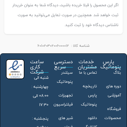
اگر این محصول را قبلا خریده باشید، دیدگاه شما به عنوان خریدار
ثبت خواهد شد. همچنین در صورت تمایل می‌توانید به صورت
ناشناس دیدگاه خود را ثبت کنید.
شناسه کالا :
601020302006000012
پارس
خدمات
دسترسی
ساعت
پنوماتیک
مشتریان
سریع
کاری
شرکت
بلاگ
تماس با ما
سیلندر
شنبه الی
پنوماتیک
دوره های
تاریخچه
چهارشنبه :
آموزشی
پارس
تجهیزات
08:00 الی
پنوماتیک
فیلتراسیون
17:30
فروشگاه
محصولات
دانلود
شیر های
پنجشنبه :
کاتالوگ
فرمان