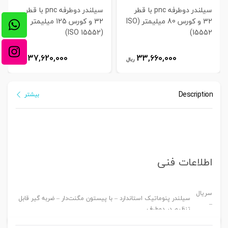
سیلندر دوطرفه pnc با قطر
سیلندر دوطرفه pnc با قطر
32 و کورس 80 میلیمتر (ISO
32 و کورس 125 میلیمتر
(ISO 15552)
15552)
37,620,000
33,660,000
ریال
ریال
Description
بیشتر
اطلاعات فنی
سریال
سیلندر پنوماتیک استاندارد – با پیستون مگنت‌دار – ضربه گیر قابل
–
تنظیم در دوطرف
MODEL
قطر