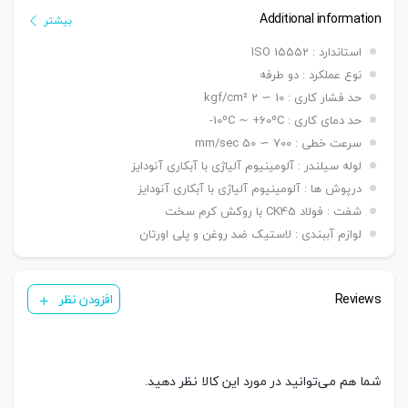
ø 100 mm
سیلندر
Additional information
بیشتر
قطر
ø 25 mm
استاندارد : ISO 15552
شفت
نوع عملکرد : دو طرفه
کورس
از 25 الی 500 میلیمتر
حد فشار کاری : 10 ∼ 2 kgf/cm²
دنده
دنده ماندگی ,دنده نری
سرشفت
حد دمای کاری : 10ºC ∼ +60ºC-
قابلیت نصب : بست فلنج جلو یا عقب G / بست پایه LB / بست
سرعت خطی : 700 ∼ 50 mm/sec
بست
کمره ای H / بست دو شاخه مادگی Y / بست چشمی FI / بست شناور
لوله سیلندر : آلومینیوم آلیاژی با آبکاری آنودایز
قابل
FC / بست لولایی نری عقب CA / بست لولایی مادگی عقب CB /
نصب
درپوش ها : آلومینیوم آلیاژی با آبکاری آنودایز
بست لولایی دوطرفه عقب CAB / بست لولایی سکودار عقب CAS
شفت : فولاد CK45 با روکش کرم سخت
( ø ۳۲ & ۴۰ mm ) KT05/PH1
سنسور
لوازم آببندی : لاستیک ضد روغن و پلی اورتان
( ø ۵۰ & ۱۰۰ mm ) KT09R
تعداد
یک عدد ,دو عدد
سنسور
Reviews
افزودن نظر
شما هم می‌توانید در مورد این کالا نظر دهید.