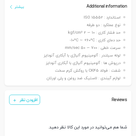
ø 50 mm
سیلندر
Additional information
بیشتر
قطر
ø 20 mm
استاندارد : ISO 15552
شفت
نوع عملکرد : دو طرفه
کورس
از 25 الی 500 میلیمتر
حد فشار کاری : 10 ∼ 2 kgf/cm²
دنده
دنده ماندگی ,دنده نری
سرشفت
حد دمای کاری : 10ºC ∼ +60ºC-
قابلیت نصب : بست فلنج جلو یا عقب G / بست پایه LB / بست
سرعت خطی : 700 ∼ 50 mm/sec
بست
کمره ای H / بست دو شاخه مادگی Y / بست چشمی FI / بست شناور
لوله سیلندر : آلومینیوم آلیاژی با آبکاری آنودایز
قابل
FC / بست لولایی نری عقب CA / بست لولایی مادگی عقب CB /
نصب
درپوش ها : آلومینیوم آلیاژی با آبکاری آنودایز
بست لولایی دوطرفه عقب CAB / بست لولایی سکودار عقب CAS
شفت : فولاد CK45 با روکش کرم سخت
( ø ۳۲ & ۴۰ mm ) KT05/PH1
سنسور
لوازم آببندی : لاستیک ضد روغن و پلی اورتان
( ø ۵۰ & ۱۰۰ mm ) KT09R
تعداد
یک عدد ,دو عدد
سنسور
Reviews
افزودن نظر
شما هم می‌توانید در مورد این کالا نظر دهید.