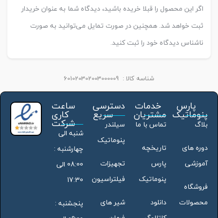
اگر این محصول را قبلا خریده باشید، دیدگاه شما به عنوان خریدار
ثبت خواهد شد. همچنین در صورت تمایل می‌توانید به صورت
ناشناس دیدگاه خود را ثبت کنید.
شناسه کالا :
601020302003000009
پارس
خدمات
دسترسی
ساعت
پنوماتیک
مشتریان
سریع
کاری
شرکت
بلاگ
تماس با ما
سیلندر
شنبه الی
پنوماتیک
دوره های
تاریخچه
چهارشنبه :
آموزشی
پارس
تجهیزات
08:00 الی
پنوماتیک
فیلتراسیون
17:30
فروشگاه
محصولات
دانلود
شیر های
پنجشنبه :
کاتالوگ
فرمان