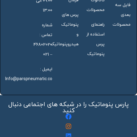
09:00 الی
فایل سه
محصولات
13:00
بعدی
پرس های
محصولات
راهنمای
پنوماتیک
شماره
استفاده از
و
تماس :
پرس
هیدروپنوماتیک
46802020
پنوماتیک
– 021
ایمیل :
Info@parspneumatic.co
پارس پنوماتیک را در شبکه های اجتماعی دنبال
کنید