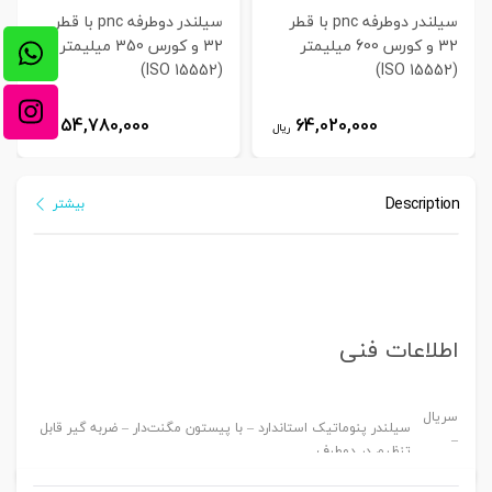
سیلندر دوطرفه pnc با قطر
سیلندر دوطرفه pnc با قطر
32 و کورس 600 میلیمتر
32 و کورس 350 میلیمتر
(ISO 15552)
(ISO 15552)
54,780,000
64,020,000
ریال
ریال
Description
بیشتر
اطلاعات فنی
سریال
سیلندر پنوماتیک استاندارد – با پیستون مگنت‌دار – ضربه گیر قابل
–
تنظیم در دوطرف
MODEL
قطر