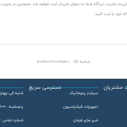
 خریده باشید، دیدگاه شما به عنوان خریدار ثبت خواهد شد. همچنین در صورت ت
 خود را ثبت کنید.
شناسه کالا :
501030102100025500
 مشتریان
دسترسی سریع
سیلندر پنوماتیک
شنبه الی چهارشنبه : 08:00
تجهیزات فیلتراسیون
پنجشنبه : 09:00 الی 13:00
شیر های فرمان
شماره تماس : 46802020 – 021