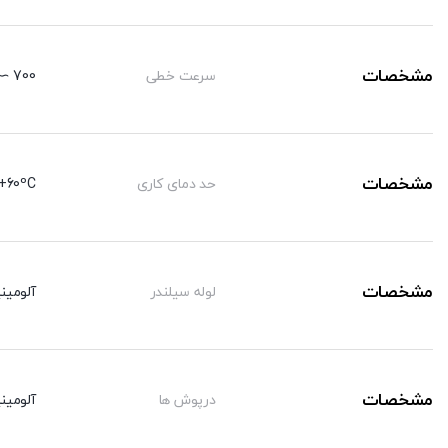
تنظیم
مشخصات
سرعت خطی
700 ∼ 50 mm/sec
مشخصات
حد دمای کاری
+60ºC-
مشخصات
لوله سیلندر
آلومینی
مشخصات
درپوش ها
آلومینی