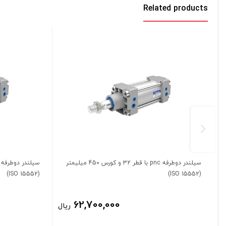
Related products
سیلندر دوطرفه pnc با قطر 32 و کورس 450 میلیمتر
(ISO 15552)
(ISO 15552)
62,700,000
ریال