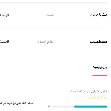
مشخصات
شفت
فولاد CK45 با روکش کرم سخت
مشخصات
لوازم آببندی
لاستیک
Reviews
هنوز امتیازی ثبت نشده‌است
شما هم می‌توانید در مور
3