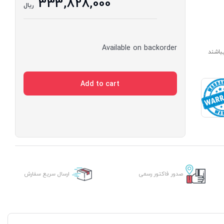
333,828,000
ریال
Available on backorder
ارای مدت ساخت 7 الی 14 روز میباشند
Add to cart
صدور فاکتور رسمی
ارسال سریع سفارش