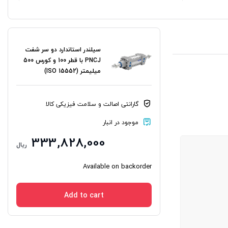
سیلندر استاندارد دو سر شفت
PNCJ با قطر 100 و کورس 500
میلیمتر (ISO 15552)
گارانتی اصالت و سلامت فیزیکی کالا
موجود در انبار
333,828,000
ریال
Available on backorder
Add to cart