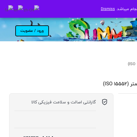
جام میباشد.
جام میباشد.
Dismiss
Dismiss
ورود / عضویت
گارانتی اصالت و سلامت فیزیکی کالا
موجود در انبار