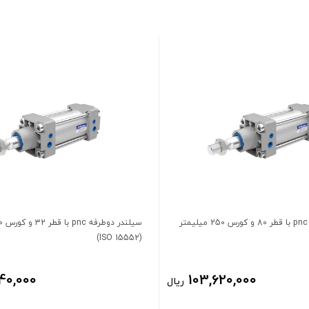
سیلندر دوطرفه pnc با قطر 80 و کورس 250 میلیمتر
(ISO 15552)
40,000
103,620,000
ریال