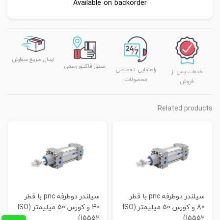
Available on backorder
ارسال سریع سفارش
صدور فاکتور رسمی
راهنمایی تخصصی
خدمات پس از
محصولات
فروش
Related products
سیلندر دوطرفه pnc با قطر
سیلندر دوطرفه pnc با قطر
80 و کورس 50 میلیمتر (ISO
40 و کورس 50 میلیمتر (ISO
15552)
15552)