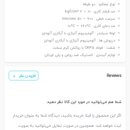
۵۰ ~ ۱۵۰۰ mm / ø ۱۶۰ -> ۵۰ ~ ۲۰۰۰ mm / ø ۲۰۰ ->
نوع عملکرد : دو طرفه
۵۰ ~ ۲۶۰۰ mm
حد فشار کاری : 10 ∼ 2 kgf/cm²
دنده
سرعت خطی : 700 ∼ 50 mm/sec
دنده ماندگی ,دنده نری
سرشفت
حد دمای کاری : 10ºC ∼ +60ºC-
بست فلنج جلو یا عقب G / بست پایه LB / بست
لوله سیلندر : آلومینیوم آلیاژی با آبکاری آنودایز
کمره ای H / بست دو شاخه مادگی Y / بست چشمی
بست
درپوش ها : آلومینیوم آلیاژی با آبکاری آنودایز
FI / بست شناور FC / بست لولایی نری عقب CA /
نصبی
بست لولایی مادگی عقب CB / بست لولایی دوطرفه
شفت : فولاد CK45 با روکش کرم سخت
عقب CAB / بست لولایی سکودار عقب CAS
لوازم آببندی : لاستیک ضد روغن و پلی اورتان
( ø ۳۲ & ۴۰ mm ) KT05/PH1
سنسور
( ø ۵۰ & ۱۰۰ mm ) KT09R
تعداد
Reviews
یک عدد ,دو عدد
افزودن نظر
سنسور
کورس
قابل
A-25 mm – B-50 mm – C-50 mm
تنظیم
شما هم می‌توانید در مورد این کالا نظر دهید.
اگر این محصول را قبلا خریده باشید، دیدگاه شما به عنوان خریدار
ثبت خواهد شد. همچنین در صورت تمایل می‌توانید به صورت