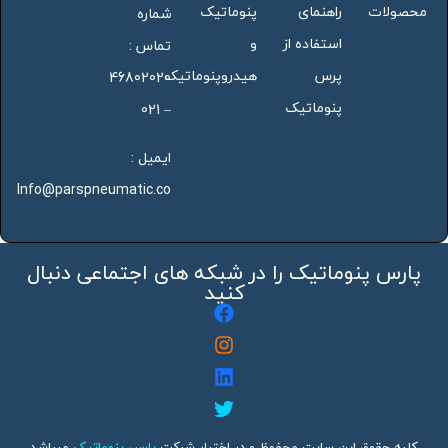
محصولات
راهنمای
پنوماتیک
شماره
استفاده از
و
تماس :
پرس
هیدروپنوماتیک
46802020
پنوماتیک
– 021
ایمیل :
Info@parspneumatic.co
پارس پنوماتیک را در شبکه های اجتماعی دنبال
کنید
کلیه حقوق این سایت محفوظ و در اختیار شرکت
پارس پنوماتیک
میباشد