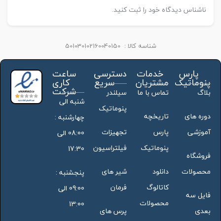
ناشناس دیدگاه خود را ثبت کنید.
شناسه کالا :
501030102160040150
پارس
خدمات
دسترسی
ساعت
پنوماتیک
مشتریان
سریع
کاری
شرکت
بلاگ
تماس با ما
سیلندر
شنبه الی
پنوماتیک
دوره های
تاریخچه
چهارشنبه :
آموزشی
پارس
تجهیزات
08:00 الی
پنوماتیک
فیلتراسیون
17:30
فروشگاه
محصولات
دانلود
شیر های
پنجشنبه :
کاتالوگ
فرمان
09:00 الی
فایل سه
محصولات
13:00
بعدی
پرس های