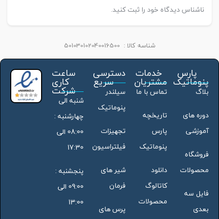
ناشناس دیدگاه خود را ثبت کنید.
شناسه کالا :
501030102040016500
پارس
خدمات
دسترسی
ساعت
پنوماتیک
مشتریان
سریع
کاری
شرکت
بلاگ
تماس با ما
سیلندر
شنبه الی
پنوماتیک
دوره های
تاریخچه
چهارشنبه :
آموزشی
پارس
تجهیزات
08:00 الی
پنوماتیک
فیلتراسیون
17:30
فروشگاه
محصولات
دانلود
شیر های
پنجشنبه :
کاتالوگ
فرمان
09:00 الی
فایل سه
محصولات
13:00
بعدی
پرس های