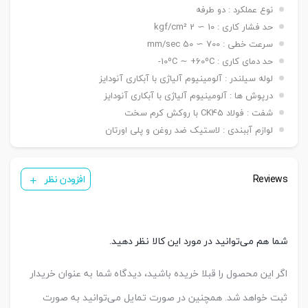
۵۰ ~ ۱۵۰۰ mm / ø ۱۶۰ -> ۵۰ ~ ۲۰۰۰ mm / ø ۲۰۰ ->
نوع عملکرد : دو طرفه
۵۰ ~ ۲۶۰۰ mm
حد فشار کاری : 10 ∼ 2 kgf/cm²
دنده
سرعت خطی : 700 ∼ 50 mm/sec
دنده ماندگی ,دنده نری
سرشفت
حد دمای کاری : 10ºC ∼ +60ºC-
بست فلنج جلو یا عقب G / بست پایه LB / بست
لوله سیلندر : آلومینیوم آلیاژی با آبکاری آنودایز
کمره ای H / بست دو شاخه مادگی Y / بست چشمی
بست
درپوش ها : آلومینیوم آلیاژی با آبکاری آنودایز
FI / بست شناور FC / بست لولایی نری عقب CA /
نصبی
بست لولایی مادگی عقب CB / بست لولایی دوطرفه
شفت : فولاد CK45 با روکش کرم سخت
عقب CAB / بست لولایی سکودار عقب CAS
لوازم آببندی : لاستیک ضد روغن و پلی اورتان
( ø ۳۲ & ۴۰ mm ) KT05/PH1
سنسور
( ø ۵۰ & ۱۰۰ mm ) KT09R
تعداد
Reviews
یک عدد ,دو عدد
افزودن نظر
سنسور
کورس
قابل
A-25 mm – B-50 mm – C-50 mm
تنظیم
شما هم می‌توانید در مورد این کالا نظر دهید.
اگر این محصول را قبلا خریده باشید، دیدگاه شما به عنوان خریدار
ثبت خواهد شد. همچنین در صورت تمایل می‌توانید به صورت