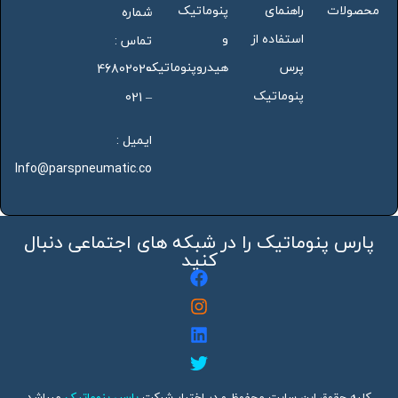
محصولات
راهنمای
پنوماتیک
شماره
استفاده از
و
تماس :
پرس
هیدروپنوماتیک
46802020
پنوماتیک
– 021
ایمیل :
Info@parspneumatic.co
پارس پنوماتیک را در شبکه های اجتماعی دنبال
کنید
کلیه حقوق این سایت محفوظ و در اختیار شرکت
پارس پنوماتیک
میباشد