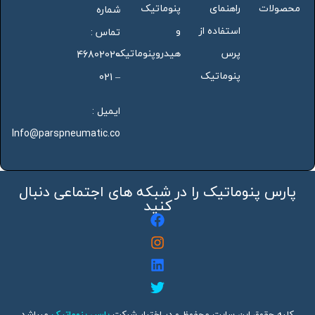
محصولات
راهنمای
پنوماتیک
شماره
استفاده از
و
تماس :
پرس
هیدروپنوماتیک
46802020
پنوماتیک
– 021
ایمیل :
Info@parspneumatic.co
پارس پنوماتیک را در شبکه های اجتماعی دنبال
کنید
کلیه حقوق این سایت محفوظ و در اختیار شرکت
پارس پنوماتیک
میباشد