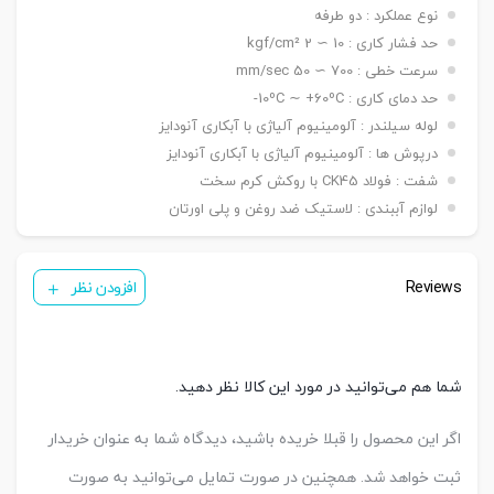
۵۰ ~ ۱۵۰۰ mm / ø ۱۶۰ -> ۵۰ ~ ۲۰۰۰ mm / ø ۲۰۰ ->
نوع عملکرد : دو طرفه
۵۰ ~ ۲۶۰۰ mm
حد فشار کاری : 10 ∼ 2 kgf/cm²
دنده
سرعت خطی : 700 ∼ 50 mm/sec
دنده ماندگی ,دنده نری
سرشفت
حد دمای کاری : 10ºC ∼ +60ºC-
بست فلنج جلو یا عقب G / بست پایه LB / بست
لوله سیلندر : آلومینیوم آلیاژی با آبکاری آنودایز
کمره ای H / بست دو شاخه مادگی Y / بست چشمی
بست
درپوش ها : آلومینیوم آلیاژی با آبکاری آنودایز
FI / بست شناور FC / بست لولایی نری عقب CA /
نصبی
بست لولایی مادگی عقب CB / بست لولایی دوطرفه
شفت : فولاد CK45 با روکش کرم سخت
عقب CAB / بست لولایی سکودار عقب CAS
لوازم آببندی : لاستیک ضد روغن و پلی اورتان
( ø ۳۲ & ۴۰ mm ) KT05/PH1
سنسور
( ø ۵۰ & ۱۰۰ mm ) KT09R
تعداد
Reviews
یک عدد ,دو عدد
افزودن نظر
سنسور
کورس
قابل
A-25 mm – B-50 mm – C-50 mm
تنظیم
شما هم می‌توانید در مورد این کالا نظر دهید.
اگر این محصول را قبلا خریده باشید، دیدگاه شما به عنوان خریدار
ثبت خواهد شد. همچنین در صورت تمایل می‌توانید به صورت