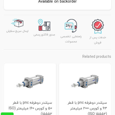
Available on backorder
ارسال سریع سفارش
صدور فاکتور رسمی
راهنمایی تخصصی
خدمات پس از
محصولات
فروش
Related products
سیلندر دوطرفه pnc با قطر
سیلندر دوطرفه pnc با قطر
63 و کورس 200 میلیمتر
50 و کورس 160 میلیمتر (ISO
15552)
(ISO 15552)