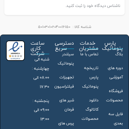
ناشناس دیدگاه خود را ثبت کنید.
شناسه کالا :
501030102040016150
پارس
خدمات
دسترسی
ساعت
پنوماتیک
مشتریان
سریع
کاری
شرکت
بلاگ
تماس با ما
سیلندر
شنبه الی
پنوماتیک
دوره های
تاریخچه
چهارشنبه :
آموزشی
پارس
تجهیزات
08:00 الی
پنوماتیک
فیلتراسیون
17:30
فروشگاه
محصولات
دانلود
شیر های
پنجشنبه :
کاتالوگ
فرمان
09:00 الی
فایل سه
محصولات
13:00
بعدی
پرس های