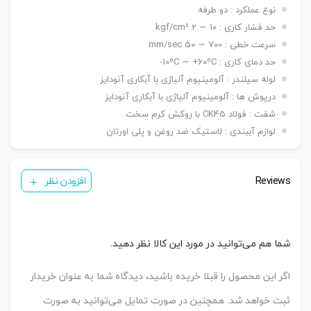
۵۰ ~ ۱۵۰۰ mm / ø ۱۶۰ -> ۵۰ ~ ۲۰۰۰ mm / ø ۲۰۰ ->
نوع عملکرد : دو طرفه
۵۰ ~ ۲۶۰۰ mm
حد فشار کاری : 10 ∼ 2 kgf/cm²
دنده
سرعت خطی : 700 ∼ 50 mm/sec
دنده ماندگی ,دنده نری
سرشفت
حد دمای کاری : 10ºC ∼ +60ºC-
بست فلنج جلو یا عقب G / بست پایه LB / بست
لوله سیلندر : آلومینیوم آلیاژی با آبکاری آنودایز
کمره ای H / بست دو شاخه مادگی Y / بست چشمی
بست
درپوش ها : آلومینیوم آلیاژی با آبکاری آنودایز
FI / بست شناور FC / بست لولایی نری عقب CA /
نصبی
بست لولایی مادگی عقب CB / بست لولایی دوطرفه
شفت : فولاد CK45 با روکش کرم سخت
عقب CAB / بست لولایی سکودار عقب CAS
لوازم آببندی : لاستیک ضد روغن و پلی اورتان
( ø ۳۲ & ۴۰ mm ) KT05/PH1
سنسور
( ø ۵۰ & ۱۰۰ mm ) KT09R
تعداد
Reviews
یک عدد ,دو عدد
افزودن نظر
سنسور
کورس
قابل
A-25 mm – B-50 mm – C-50 mm
تنظیم
شما هم می‌توانید در مورد این کالا نظر دهید.
اگر این محصول را قبلا خریده باشید، دیدگاه شما به عنوان خریدار
ثبت خواهد شد. همچنین در صورت تمایل می‌توانید به صورت