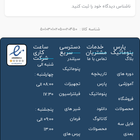
ناشناس دیدگاه خود را ثبت کنید.
شناسه کالا :
501030102050020450
پارس
خدمات
دسترسی
ساعت
پنوماتیک
مشتریان
سریع
کاری
شرکت
بلاگ
تماس با ما
سیلندر
شنبه الی
پنوماتیک
دوره های
تاریخچه
چهارشنبه :
آموزشی
پارس
تجهیزات
08:00 الی
پنوماتیک
فیلتراسیون
17:30
فروشگاه
محصولات
دانلود
شیر های
پنجشنبه :
کاتالوگ
فرمان
09:00 الی
فایل سه
محصولات
13:00
بعدی
پرس های