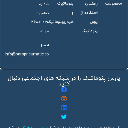
محصولات
راهنمای
پنوماتیک
شماره
استفاده از
و
تماس :
پرس
هیدروپنوماتیک
46802020
پنوماتیک
– 021
ایمیل :
Info@parspneumatic.co
پارس پنوماتیک را در شبکه های اجتماعی دنبال
کنید
کلیه حقوق این سایت محفوظ و در اختیار شرکت
پارس پنوماتیک
میباشد