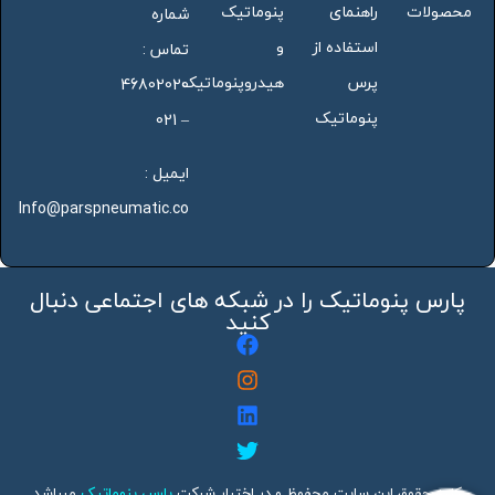
محصولات
راهنمای
پنوماتیک
شماره
استفاده از
و
تماس :
پرس
هیدروپنوماتیک
46802020
پنوماتیک
– 021
ایمیل :
Info@parspneumatic.co
پارس پنوماتیک را در شبکه های اجتماعی دنبال
کنید
کلیه حقوق این سایت محفوظ و در اختیار شرکت
پارس پنوماتیک
میباشد