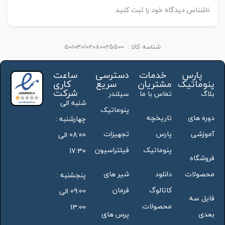
ناشناس دیدگاه خود را ثبت کنید.
شناسه کالا :
501030102080025500
پارس
خدمات
دسترسی
ساعت
پنوماتیک
مشتریان
سریع
کاری
شرکت
بلاگ
تماس با ما
سیلندر
شنبه الی
پنوماتیک
دوره های
تاریخچه
چهارشنبه :
آموزشی
پارس
تجهیزات
08:00 الی
پنوماتیک
فیلتراسیون
17:30
فروشگاه
محصولات
دانلود
شیر های
پنجشنبه :
کاتالوگ
فرمان
09:00 الی
فایل سه
محصولات
13:00
بعدی
پرس های