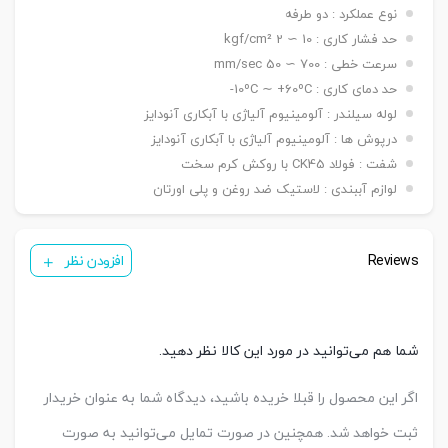
۵۰ ~ ۱۵۰۰ mm / ø ۱۶۰ -> ۵۰ ~ ۲۰۰۰ mm / ø ۲۰۰ ->
نوع عملکرد : دو طرفه
۵۰ ~ ۲۶۰۰ mm
حد فشار کاری : 10 ∼ 2 kgf/cm²
دنده
سرعت خطی : 700 ∼ 50 mm/sec
دنده ماندگی ,دنده نری
سرشفت
حد دمای کاری : 10ºC ∼ +60ºC-
بست فلنج جلو یا عقب G / بست پایه LB / بست
لوله سیلندر : آلومینیوم آلیاژی با آبکاری آنودایز
کمره ای H / بست دو شاخه مادگی Y / بست چشمی
بست
درپوش ها : آلومینیوم آلیاژی با آبکاری آنودایز
FI / بست شناور FC / بست لولایی نری عقب CA /
نصبی
بست لولایی مادگی عقب CB / بست لولایی دوطرفه
شفت : فولاد CK45 با روکش کرم سخت
عقب CAB / بست لولایی سکودار عقب CAS
لوازم آببندی : لاستیک ضد روغن و پلی اورتان
( ø ۳۲ & ۴۰ mm ) KT05/PH1
سنسور
( ø ۵۰ & ۱۰۰ mm ) KT09R
تعداد
Reviews
یک عدد ,دو عدد
افزودن نظر
سنسور
کورس
قابل
A-25 mm – B-50 mm – C-50 mm
تنظیم
شما هم می‌توانید در مورد این کالا نظر دهید.
اگر این محصول را قبلا خریده باشید، دیدگاه شما به عنوان خریدار
ثبت خواهد شد. همچنین در صورت تمایل می‌توانید به صورت