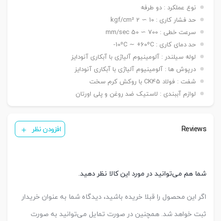
۵۰ ~ ۱۵۰۰ mm / ø ۱۶۰ -> ۵۰ ~ ۲۰۰۰ mm / ø ۲۰۰ ->
نوع عملکرد : دو طرفه
۵۰ ~ ۲۶۰۰ mm
حد فشار کاری : 10 ∼ 2 kgf/cm²
دنده
سرعت خطی : 700 ∼ 50 mm/sec
دنده ماندگی ,دنده نری
سرشفت
حد دمای کاری : 10ºC ∼ +60ºC-
بست فلنج جلو یا عقب G / بست پایه LB / بست
لوله سیلندر : آلومینیوم آلیاژی با آبکاری آنودایز
کمره ای H / بست دو شاخه مادگی Y / بست چشمی
بست
درپوش ها : آلومینیوم آلیاژی با آبکاری آنودایز
FI / بست شناور FC / بست لولایی نری عقب CA /
نصبی
بست لولایی مادگی عقب CB / بست لولایی دوطرفه
شفت : فولاد CK45 با روکش کرم سخت
عقب CAB / بست لولایی سکودار عقب CAS
لوازم آببندی : لاستیک ضد روغن و پلی اورتان
( ø ۳۲ & ۴۰ mm ) KT05/PH1
سنسور
( ø ۵۰ & ۱۰۰ mm ) KT09R
تعداد
Reviews
یک عدد ,دو عدد
افزودن نظر
سنسور
کورس
قابل
A-25 mm – B-50 mm – C-50 mm
تنظیم
شما هم می‌توانید در مورد این کالا نظر دهید.
اگر این محصول را قبلا خریده باشید، دیدگاه شما به عنوان خریدار
ثبت خواهد شد. همچنین در صورت تمایل می‌توانید به صورت