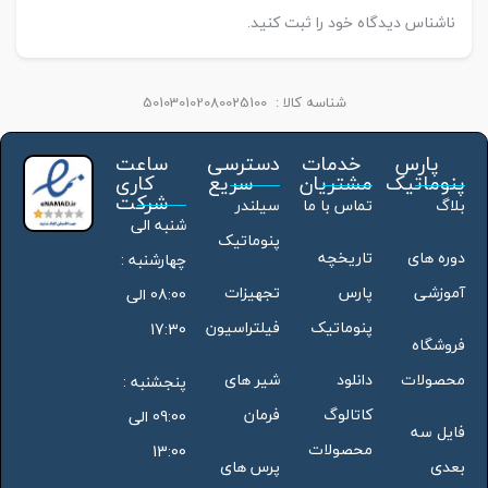
ناشناس دیدگاه خود را ثبت کنید.
شناسه کالا :
501030102080025100
پارس
خدمات
دسترسی
ساعت
پنوماتیک
مشتریان
سریع
کاری
شرکت
بلاگ
تماس با ما
سیلندر
شنبه الی
پنوماتیک
دوره های
تاریخچه
چهارشنبه :
آموزشی
پارس
تجهیزات
08:00 الی
پنوماتیک
فیلتراسیون
17:30
فروشگاه
محصولات
دانلود
شیر های
پنجشنبه :
کاتالوگ
فرمان
09:00 الی
فایل سه
محصولات
13:00
بعدی
پرس های