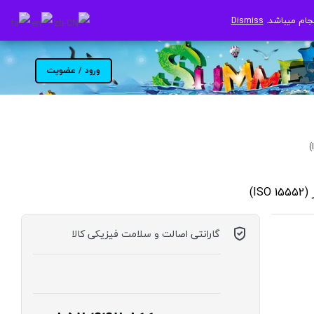
جام میباشد.
جام میباشد.
Dismiss
Dismiss
ورود / عضویت
گارانتی اصالت و سلامت فیزیکی کالا
موجود در انبار