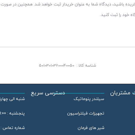
 خریده باشید، دیدگاه شما به عنوان خریدار ثبت خواهد شد. همچنین در صورت ت
 خود را ثبت کنید.
شناسه کالا :
501030103200040050
 مشتریان
دسترسی سریع
سیلندر پنوماتیک
شنبه الی چهارشنبه : 08:00
تجهیزات فیلتراسیون
پنجشنبه : 09:00 الی 13:00
شیر های فرمان
شماره تماس : 46802020 – 021