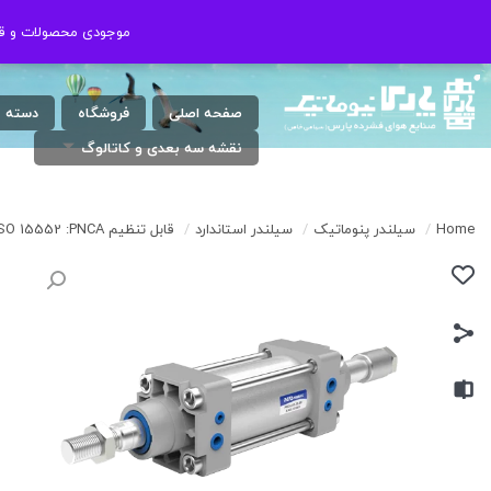
شنبه الی چهارشنبه ( 17:30 / 8 ) پنجشنبه
021-46802020
موجودی محصولات و قیم
موجودی محصولات و قیم
: 9 الی 13
صفحه اصلی
فروشگاه
دسته 
نقشه سه بعدی و کاتالوگ
Home
/
سیلندر پنوماتیک
/
سیلندر استاندارد
/
قابل تنظیم ISO 15552 :PNCA