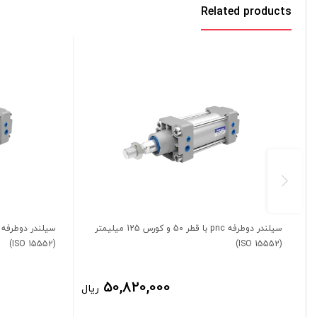
Related products
سیلندر دوطرفه pnc با قطر 50 و کورس 125 میلیمتر
(ISO 15552)
(ISO 15552)
50,820,000
ریال