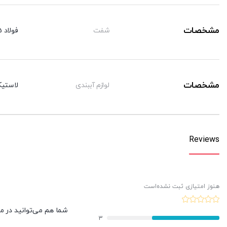
مشخصات
شفت
فولاد CK45 با روکش کرم سخت
مشخصات
لوازم آببندی
لاستیک
Reviews
هنوز امتیازی ثبت نشده‌است
شما هم می‌توانید در مور
3