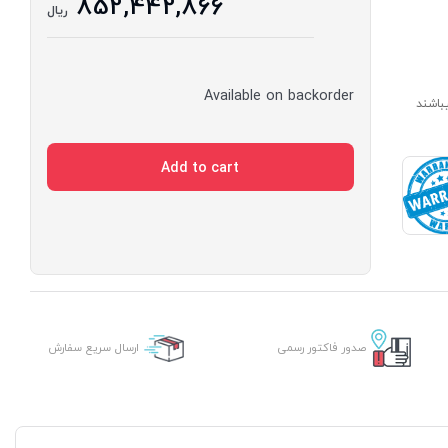
852,442,866
ریال
Available on backorder
ارای مدت ساخت 7 الی 14 روز میباشند
Add to cart
صدور فاکتور رسمی
ارسال سریع سفارش