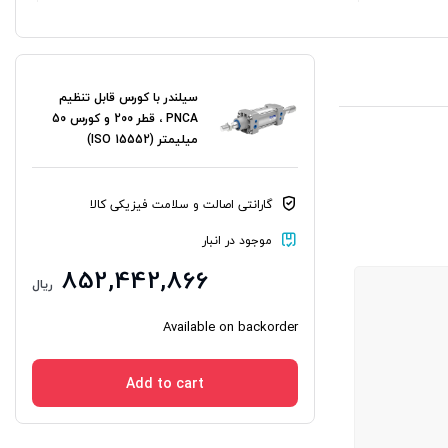
سیلندر با کورس قابل تنظیم
PNCA ، قطر 200 و کورس 50
میلیمتر (ISO 15552)
گارانتی اصالت و سلامت فیزیکی کالا
موجود در انبار
852,442,866
ریال
Available on backorder
Add to cart