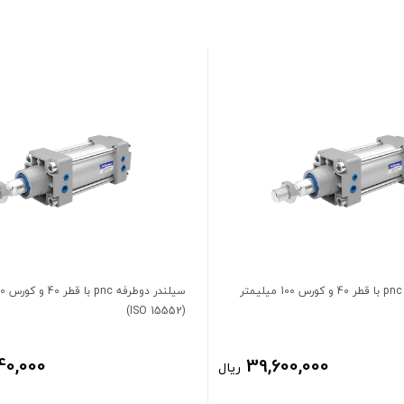
سیلندر دوطرفه pnc با قطر 40 و کورس 100 میلیمتر
(ISO 15552)
40,000
39,600,000
ریال