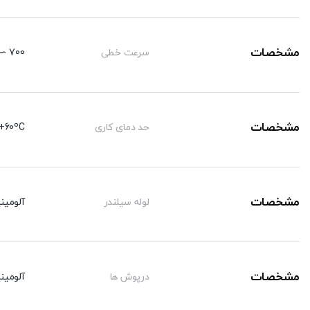
تنظیم
C-50 mm
مشخصات
سرعت خطی
700 ∼ 50 mm/sec
مشخصات
حد دمای کاری
+60ºC-
مشخصات
لوله سیلندر
آلومینی
مشخصات
درپوش ها
آلومینی