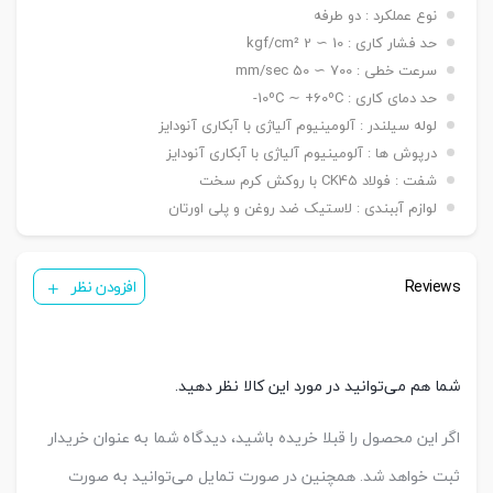
۵۰ ~ ۱۵۰۰ mm / ø ۱۶۰ -> ۵۰ ~ ۲۰۰۰ mm / ø ۲۰۰ ->
نوع عملکرد : دو طرفه
۵۰ ~ ۲۶۰۰ mm
حد فشار کاری : 10 ∼ 2 kgf/cm²
دنده
سرعت خطی : 700 ∼ 50 mm/sec
دنده ماندگی ,دنده نری
سرشفت
حد دمای کاری : 10ºC ∼ +60ºC-
بست فلنج جلو یا عقب G / بست پایه LB / بست
لوله سیلندر : آلومینیوم آلیاژی با آبکاری آنودایز
کمره ای H / بست دو شاخه مادگی Y / بست چشمی
بست
درپوش ها : آلومینیوم آلیاژی با آبکاری آنودایز
FI / بست شناور FC / بست لولایی نری عقب CA /
نصبی
بست لولایی مادگی عقب CB / بست لولایی دوطرفه
شفت : فولاد CK45 با روکش کرم سخت
عقب CAB / بست لولایی سکودار عقب CAS
لوازم آببندی : لاستیک ضد روغن و پلی اورتان
( ø ۳۲ & ۴۰ mm ) KT05/PH1
سنسور
( ø ۵۰ & ۱۰۰ mm ) KT09R
تعداد
Reviews
یک عدد ,دو عدد
افزودن نظر
سنسور
کورس
A-25 mm
قابل
B-50 mm
تنظیم
C-50 mm
شما هم می‌توانید در مورد این کالا نظر دهید.
اگر این محصول را قبلا خریده باشید، دیدگاه شما به عنوان خریدار
ثبت خواهد شد. همچنین در صورت تمایل می‌توانید به صورت