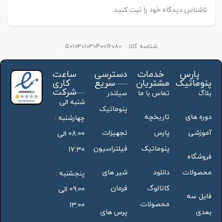
ناشناس دیدگاه خود را ثبت کنید.
شناسه کالا :
501030103040016080
پارس
خدمات
دسترسی
ساعت
پنوماتیک
مشتریان
سریع
کاری
شرکت
بلاگ
تماس با ما
سیلندر
شنبه الی
پنوماتیک
دوره های
تاریخچه
چهارشنبه :
آموزشی
پارس
تجهیزات
08:00 الی
پنوماتیک
فیلتراسیون
17:30
فروشگاه
محصولات
دانلود
شیر های
پنجشنبه :
کاتالوگ
فرمان
09:00 الی
فایل سه
محصولات
13:00
بعدی
پرس های