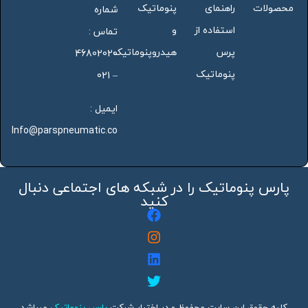
محصولات
راهنمای
پنوماتیک
شماره
استفاده از
و
تماس :
پرس
هیدروپنوماتیک
46802020
پنوماتیک
– 021
ایمیل :
Info@parspneumatic.co
پارس پنوماتیک را در شبکه های اجتماعی دنبال
کنید
کلیه حقوق این سایت محفوظ و در اختیار شرکت
پارس پنوماتیک
میباشد