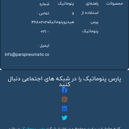
محصولات
راهنمای
پنوماتیک
شماره
استفاده از
و
تماس :
پرس
هیدروپنوماتیک
46802020
پنوماتیک
– 021
ایمیل :
Info@parspneumatic.co
پارس پنوماتیک را در شبکه های اجتماعی دنبال
کنید
کلیه حقوق این سایت محفوظ و در اختیار شرکت
پارس پنوماتیک
میباشد