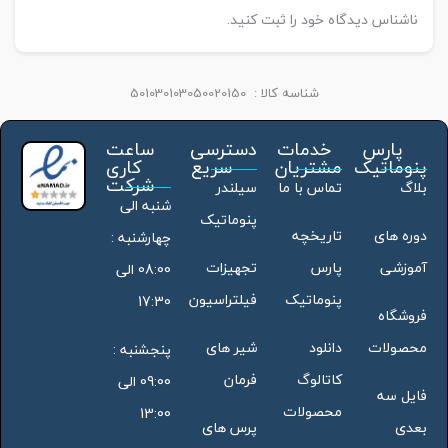
ناشناس دیدگاه خود را ثبت کنید.
شناسه کالا :
501030103050020150
پارس
خدمات
دسترسی
ساعت
پنوماتیک
مشتریان
سریع
کاری
شرکت
بلاگ
تماس با ما
سیلندر
شنبه الی
پنوماتیک
دوره های
تاریخچه
چهارشنبه :
آموزشی
پارس
تجهیزات
08:00 الی
پنوماتیک
فیلتراسیون
17:30
فروشگاه
محصولات
دانلود
شیر های
پنجشنبه :
کاتالوگ
فرمان
09:00 الی
فایل سه
محصولات
13:00
بعدی
پرس های