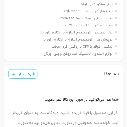
۵۰ ~ ۱۵۰۰ mm / ø ۱۶۰ -> ۵۰ ~ ۲۰۰۰ mm / ø ۲۰۰ ->
نوع عملکرد : دو طرفه
۵۰ ~ ۲۶۰۰ mm
حد فشار کاری : 10 ∼ 2 kgf/cm²
دنده
سرعت خطی : 700 ∼ 50 mm/sec
دنده ماندگی ,دنده نری
سرشفت
حد دمای کاری : 10ºC ∼ +60ºC-
بست فلنج جلو یا عقب G / بست پایه LB / بست
لوله سیلندر : آلومینیوم آلیاژی با آبکاری آنودایز
کمره ای H / بست دو شاخه مادگی Y / بست چشمی
بست
درپوش ها : آلومینیوم آلیاژی با آبکاری آنودایز
FI / بست شناور FC / بست لولایی نری عقب CA /
نصبی
بست لولایی مادگی عقب CB / بست لولایی دوطرفه
شفت : فولاد CK45 با روکش کرم سخت
عقب CAB / بست لولایی سکودار عقب CAS
لوازم آببندی : لاستیک ضد روغن و پلی اورتان
( ø ۳۲ & ۴۰ mm ) KT05/PH1
سنسور
( ø ۵۰ & ۱۰۰ mm ) KT09R
تعداد
Reviews
یک عدد ,دو عدد
افزودن نظر
سنسور
کورس
A-25 mm
قابل
B-50 mm
تنظیم
C-50 mm
شما هم می‌توانید در مورد این کالا نظر دهید.
اگر این محصول را قبلا خریده باشید، دیدگاه شما به عنوان خریدار
ثبت خواهد شد. همچنین در صورت تمایل می‌توانید به صورت