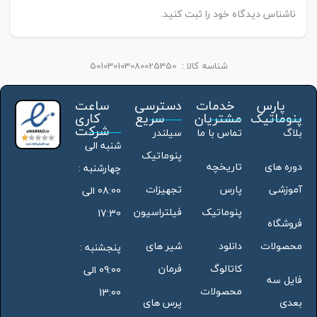
ناشناس دیدگاه خود را ثبت کنید.
شناسه کالا :
501030103080025350
پارس
خدمات
دسترسی
ساعت
پنوماتیک
مشتریان
سریع
کاری
شرکت
بلاگ
تماس با ما
سیلندر
شنبه الی
پنوماتیک
دوره های
تاریخچه
چهارشنبه :
آموزشی
پارس
تجهیزات
08:00 الی
پنوماتیک
فیلتراسیون
17:30
فروشگاه
محصولات
دانلود
شیر های
پنجشنبه :
کاتالوگ
فرمان
09:00 الی
فایل سه
محصولات
13:00
بعدی
پرس های