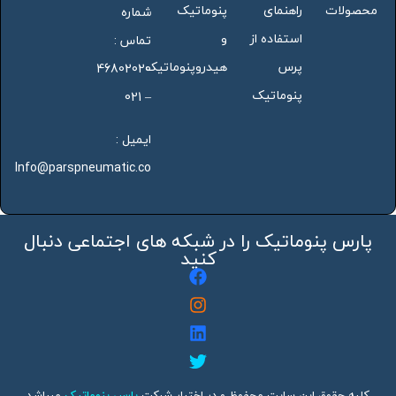
محصولات
راهنمای
پنوماتیک
شماره
استفاده از
و
تماس :
پرس
هیدروپنوماتیک
46802020
پنوماتیک
– 021
ایمیل :
Info@parspneumatic.co
پارس پنوماتیک را در شبکه های اجتماعی دنبال
کنید
کلیه حقوق این سایت محفوظ و در اختیار شرکت
پارس پنوماتیک
میباشد