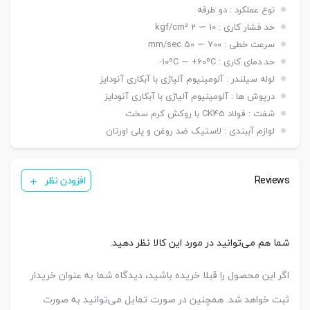
۵۰ ~ ۱۵۰۰ mm / ø ۱۶۰ -> ۵۰ ~ ۲۰۰۰ mm / ø ۲۰۰ ->
نوع عملکرد : دو طرفه
۵۰ ~ ۲۶۰۰ mm
حد فشار کاری : 10 ∼ 2 kgf/cm²
دنده
سرعت خطی : 700 ∼ 50 mm/sec
دنده ماندگی ,دنده نری
سرشفت
حد دمای کاری : 10ºC ∼ +60ºC-
بست فلنج جلو یا عقب G / بست پایه LB / بست
لوله سیلندر : آلومینیوم آلیاژی با آبکاری آنودایز
کمره ای H / بست دو شاخه مادگی Y / بست چشمی
بست
درپوش ها : آلومینیوم آلیاژی با آبکاری آنودایز
FI / بست شناور FC / بست لولایی نری عقب CA /
نصبی
بست لولایی مادگی عقب CB / بست لولایی دوطرفه
شفت : فولاد CK45 با روکش کرم سخت
عقب CAB / بست لولایی سکودار عقب CAS
لوازم آببندی : لاستیک ضد روغن و پلی اورتان
( ø ۳۲ & ۴۰ mm ) KT05/PH1
سنسور
( ø ۵۰ & ۱۰۰ mm ) KT09R
تعداد
Reviews
یک عدد ,دو عدد
افزودن نظر
سنسور
کورس
A-25 mm
قابل
B-50 mm
تنظیم
C-50 mm
شما هم می‌توانید در مورد این کالا نظر دهید.
اگر این محصول را قبلا خریده باشید، دیدگاه شما به عنوان خریدار
ثبت خواهد شد. همچنین در صورت تمایل می‌توانید به صورت