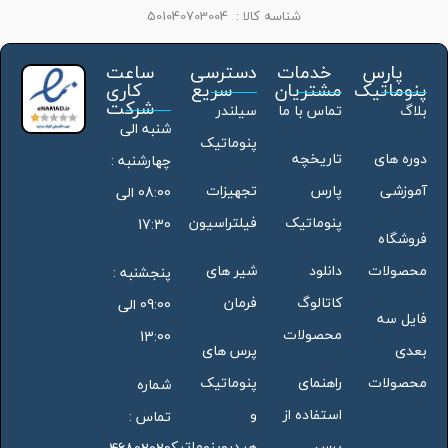
شناسه کالا :
501040703004
پارس
خدمات
دسترسی
ساعت
پنوماتیک
مشتریان
سریع
کاری
شرکت
بلاگ
تماس با ما
سیلندر
شنبه الی
پنوماتیک
دوره های
تاریخچه
چهارشنبه :
آموزشی
پارس
تجهیزات
08:00 الی
پنوماتیک
فیلتراسیون
17:30
فروشگاه
محصولات
دانلود
شیر های
پنجشنبه :
کاتالوگ
فرمان
09:00 الی
فایل سه
محصولات
13:00
بعدی
پرس های
محصولات
راهنمای
پنوماتیک
شماره
استفاده از
و
تماس :
پرس
هیدروپنوماتیک