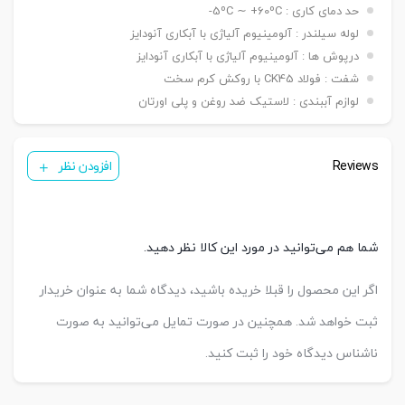
A-25 mm
حد دمای کاری : 5ºC ∼ +60ºC-
کورس قابل
B-50 mm
لوله سیلندر : آلومینیوم آلیاژی با آبکاری آنودایز
تنظیم
C-50 mm
درپوش ها : آلومینیوم آلیاژی با آبکاری آنودایز
شفت : فولاد CK45 با روکش کرم سخت
لوازم آببندی : لاستیک ضد روغن و پلی اورتان
Reviews
افزودن نظر
شما هم می‌توانید در مورد این کالا نظر دهید.
اگر این محصول را قبلا خریده باشید، دیدگاه شما به عنوان خریدار
ثبت خواهد شد. همچنین در صورت تمایل می‌توانید به صورت
ناشناس دیدگاه خود را ثبت کنید.