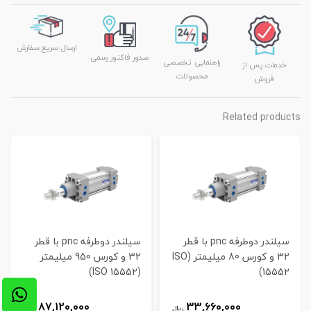
ارسال سریع سفارش
صدور فاکتور رسمی
راهنمایی تخصصی
خدمات پس از
محصولات
فروش
Related products
سیلندر دوطرفه pnc با قطر
سیلندر دوطرفه pnc با قطر
32 و کورس 80 میلیمتر (ISO
32 و کورس 950 میلیمتر
(ISO 15552)
15552)
87,120,000
33,660,000
ریال
ریال