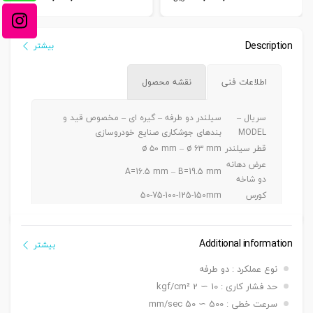
Description
بیشتر
اطلاعات فنی
نقشه محصول
سریال –
سیلندر دو طرفه – گیره ای – مخصوص قید و
MODEL
بندهای جوشکاری صنایع خودروسازی
قطر سیلندر
ø ۵۰ mm – ø ۶۳ mm
عرض دهانه
A=16.5 mm – B=19.5 mm
دو شاخه
کورس
50-75-100-125-150mm
دنده
دوشاخه سرشفت Y
سرشفت
Additional information
بست نبشی محوری سیلندر DO4 / پایه
بیشتر
بست نصبی
میکروسویچ LO4 / زبانه تحریک LZ4
نوع عملکرد : دو طرفه
سنسور
MT-KT 1000 D
حد فشار کاری : 10 ∼ 2 kgf/cm²
تعداد
یک عدد ,دو عدد
سنسور
سرعت خطی : 500 ∼ 50 mm/sec