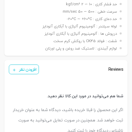
یک عدد ,دو عدد
حد فشار کاری : 10 ∼ 2 kgf/cm²
سنسور
سرعت خطی : 500 ∼ 50 mm/sec
کورس قابل
A-25 mmb – B-50 mm – C-50 mm
تنظیم
حد دمای کاری : 20ºC ∼ +60ºC-
عرض دهانه
A=16.5 mm (ø ۵۰ & ø ۶۳ mm) / B=19.5 mm
لوله سیلندر : آلومینیوم آلیاژی با آبکاری آنودایز
دوشاخه
(ø ۵۰ & ø ۶۳ mm)
درپوش ها : آلومینیوم آلیاژی با آبکاری آنودایز
شفت : فولاد CK45 با روکش کرم سخت
لوازم آببندی : لاستیک ضد روغن و پلی اورتان
Reviews
افزودن نظر
شما هم می‌توانید در مورد این کالا نظر دهید.
اگر این محصول را قبلا خریده باشید، دیدگاه شما به عنوان خریدار
ثبت خواهد شد. همچنین در صورت تمایل می‌توانید به صورت
ناشناس دیدگاه خود را ثبت کنید.