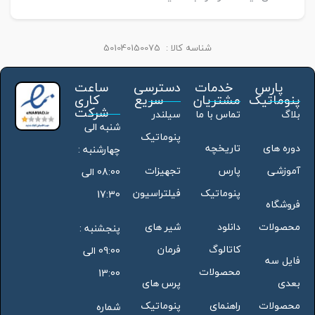
شناسه کالا :
501040150075
پارس
خدمات
دسترسی
ساعت
پنوماتیک
مشتریان
سریع
کاری
شرکت
بلاگ
تماس با ما
سیلندر
شنبه الی
پنوماتیک
دوره های
تاریخچه
چهارشنبه :
آموزشی
پارس
تجهیزات
08:00 الی
پنوماتیک
فیلتراسیون
17:30
فروشگاه
محصولات
دانلود
شیر های
پنجشنبه :
کاتالوگ
فرمان
09:00 الی
فایل سه
محصولات
13:00
بعدی
پرس های
محصولات
راهنمای
پنوماتیک
شماره