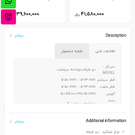
39,600,000
41,580,000
ریال
ریال
Description
بیشتر
اطلاعات فنی
نقشه محصول
سریال –
دو طرفه,دوشاخه سرشفت
MODEL
قطر سیلندر
ø ۵۰ mm – ø ۶۳ mm
قطر شفت
ø ۵۰ mm – ø ۶۳ mm
کورس
50-75-100-125-150mm
دنده
دوشاخه سرشفت Y
سرشفت
بست نبشی محوری سیلندر DO4 – پایه
بست نصبی
Additional information
میکروسویچ LO4 – زبانه تحریک LZ4
بیشتر
سنسور
MT-KT 1000 D
نوع عملکرد : دو طرفه
تعداد