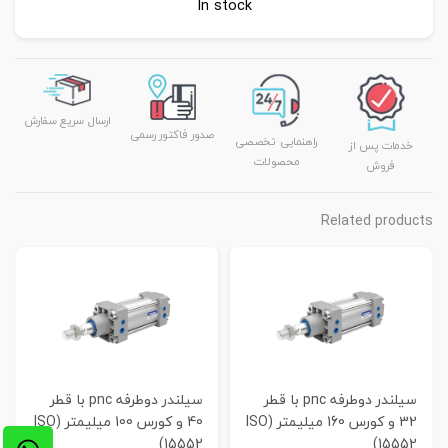
In stock
ارسال سریع سفارش
صدور فاکتور رسمی
راهنمایی تخصصی
خدمات پس از
محصولات
فروش
Related products
سیلندر دوطرفه pnc با قطر
سیلندر دوطرفه pnc با قطر
32 و کورس 160 میلیمتر (ISO
40 و کورس 100 میلیمتر (ISO
15552)
15552)