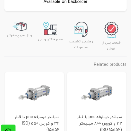
Available on backorder
ارسال سریع سفارش
صدور فاکتور رسمی
راهنمایی تخصصی
خدمات پس از
محصولات
فروش
Related products
سیلندر دوطرفه pnc با قطر
سیلندر دوطرفه pnc با قطر
32 و کورس 800 میلیمتر
32 و کورس 550 (ISO
15552)
(ISO 15552)