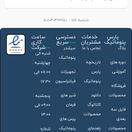
شناسه کالا :
501040463150
پارس
خدمات
دسترسی
ساعت
پنوماتیک
مشتریان
سریع
کاری
شرکت
بلاگ
تماس با ما
سیلندر
شنبه الی
پنوماتیک
دوره های
تاریخچه
چهارشنبه :
آموزشی
پارس
تجهیزات
08:00 الی
پنوماتیک
فیلتراسیون
17:30
فروشگاه
محصولات
دانلود
شیر های
پنجشنبه :
کاتالوگ
فرمان
09:00 الی
فایل سه
محصولات
13:00
بعدی
پرس های
محصولات
راهنمای
پنوماتیک
شماره