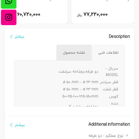
60,720,000
77,220,000
ریال
ریال
Description
بیشتر
اطلاعات فنی
نقشه محصول
سریال –
دو طرفه,دوشاخه سرشفت
MODEL
قطر سیلندر
ø ۵۰ mm – ø ۶۳ mm
قطر شفت
ø ۵۰ mm – ø ۶۳ mm
کورس
50-75-100-125-150mm
دنده
دوشاخه سرشفت Y
سرشفت
بست نبشی محوری سیلندر DO4 – پایه
بست نصبی
Additional information
میکروسویچ LO4 – زبانه تحریک LZ4
بیشتر
سنسور
MT-KT 1000 D
نوع عملکرد : دو طرفه
تعداد