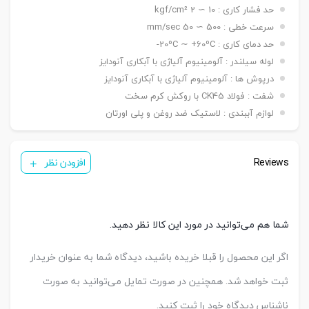
یک عدد ,دو عدد
حد فشار کاری : 10 ∼ 2 kgf/cm²
سنسور
سرعت خطی : 500 ∼ 50 mm/sec
کورس قابل
A-25 mmb – B-50 mm – C-50 mm
تنظیم
حد دمای کاری : 20ºC ∼ +60ºC-
عرض دهانه
A=16.5 mm (ø ۵۰ & ø ۶۳ mm) / B=19.5 mm
لوله سیلندر : آلومینیوم آلیاژی با آبکاری آنودایز
دوشاخه
(ø ۵۰ & ø ۶۳ mm)
درپوش ها : آلومینیوم آلیاژی با آبکاری آنودایز
شفت : فولاد CK45 با روکش کرم سخت
لوازم آببندی : لاستیک ضد روغن و پلی اورتان
Reviews
افزودن نظر
شما هم می‌توانید در مورد این کالا نظر دهید.
اگر این محصول را قبلا خریده باشید، دیدگاه شما به عنوان خریدار
ثبت خواهد شد. همچنین در صورت تمایل می‌توانید به صورت
ناشناس دیدگاه خود را ثبت کنید.