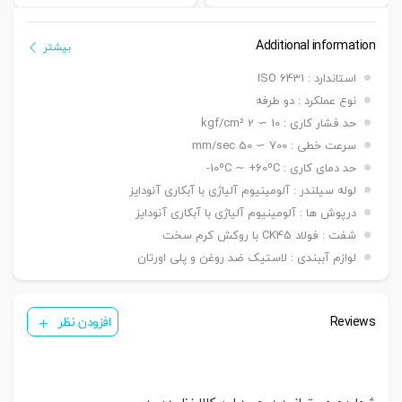
Additional information
بیشتر
استاندارد : ISO 6431
نوع عملکرد : دو طرفه
حد فشار کاری : 10 ∼ 2 kgf/cm²
سرعت خطی : 700 ∼ 50 mm/sec
حد دمای کاری : 10ºC ∼ +60ºC-
لوله سیلندر : آلومینیوم آلیاژی با آبکاری آنودایز
درپوش ها : آلومینیوم آلیاژی با آبکاری آنودایز
شفت : فولاد CK45 با روکش کرم سخت
لوازم آببندی : لاستیک ضد روغن و پلی اورتان
Reviews
افزودن نظر