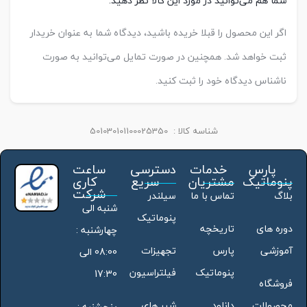
شما هم می‌توانید در مورد این کالا نظر دهید.
اگر این محصول را قبلا خریده باشید، دیدگاه شما به عنوان خریدار
ثبت خواهد شد. همچنین در صورت تمایل می‌توانید به صورت
ناشناس دیدگاه خود را ثبت کنید.
شناسه کالا :
501030101100025350
پارس
خدمات
دسترسی
ساعت
پنوماتیک
مشتریان
سریع
کاری
شرکت
بلاگ
تماس با ما
سیلندر
شنبه الی
پنوماتیک
دوره های
تاریخچه
چهارشنبه :
آموزشی
پارس
تجهیزات
08:00 الی
پنوماتیک
فیلتراسیون
17:30
فروشگاه
محصولات
دانلود
شیر های
پنجشنبه :