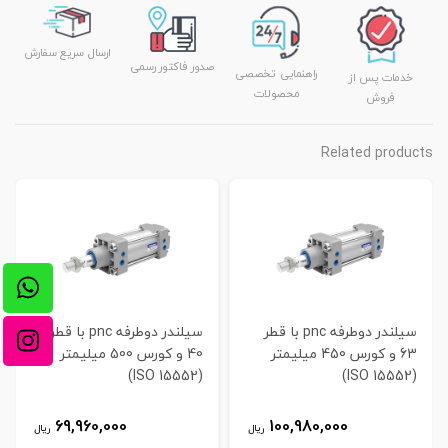
ارسال سریع سفارش
صدور فاکتور رسمی
راهنمایی تخصصی
خدمات پس از
محصولات
فروش
Related products
سیلندر دوطرفه pnc با قطر
سیلندر دوطرفه pnc با قطر
63 و کورس 450 میلیمتر
40 و کورس 500 میلیمتر
(ISO 15552)
(ISO 15552)
69,960,000
100,980,000
ریال
ریال