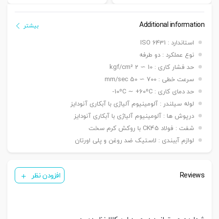
Additional information
بیشتر
استاندارد : ISO 6431
نوع عملکرد : دو طرفه
حد فشار کاری : 10 ∼ 2 kgf/cm²
سرعت خطی : 700 ∼ 50 mm/sec
حد دمای کاری : 10ºC ∼ +60ºC-
لوله سیلندر : آلومینیوم آلیاژی با آبکاری آنودایز
درپوش ها : آلومینیوم آلیاژی با آبکاری آنودایز
شفت : فولاد CK45 با روکش کرم سخت
لوازم آببندی : لاستیک ضد روغن و پلی اورتان
Reviews
افزودن نظر