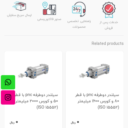
ارسال سریع سفارش
صدور فاکتور رسمی
راهنمایی تخصصی
خدمات پس از
محصولات
فروش
Related products
سیلندر دوطرفه pnc با قطر
سیلندر دوطرفه pnc با قطر
80 و کورس 1600 میلیمتر
50 و کورس 2000 میلیمتر
(ISO 15552)
(ISO 15552)
0
0
ریال
ریال