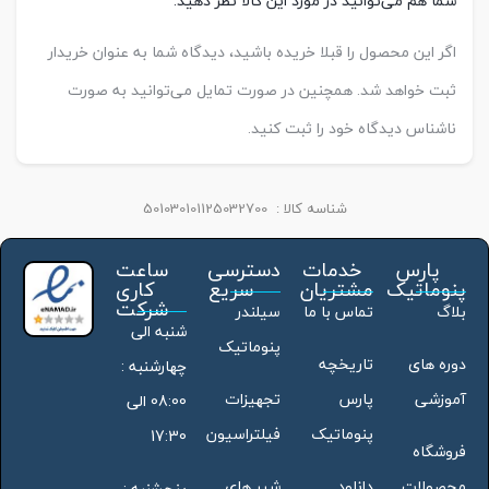
شما هم می‌توانید در مورد این کالا نظر دهید.
اگر این محصول را قبلا خریده باشید، دیدگاه شما به عنوان خریدار
ثبت خواهد شد. همچنین در صورت تمایل می‌توانید به صورت
ناشناس دیدگاه خود را ثبت کنید.
شناسه کالا :
501030101125032700
پارس
خدمات
دسترسی
ساعت
پنوماتیک
مشتریان
سریع
کاری
شرکت
بلاگ
تماس با ما
سیلندر
شنبه الی
پنوماتیک
دوره های
تاریخچه
چهارشنبه :
آموزشی
پارس
تجهیزات
08:00 الی
پنوماتیک
فیلتراسیون
17:30
فروشگاه
محصولات
دانلود
شیر های
پنجشنبه :