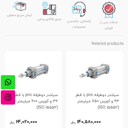
ارسال سریع سفارش
صدور فاکتور رسمی
راهنمایی تخصصی
خدمات پس از
محصولات
فروش
Related products
سیلندر دوطرفه pnc با قطر
سیلندر دوطرفه pnc با قطر
63 و کورس 750 میلیمتر
32 و کورس 600 میلیمتر
(ISO 15552)
(ISO 15552)
64,020,000
140,580,000
ریال
ریال