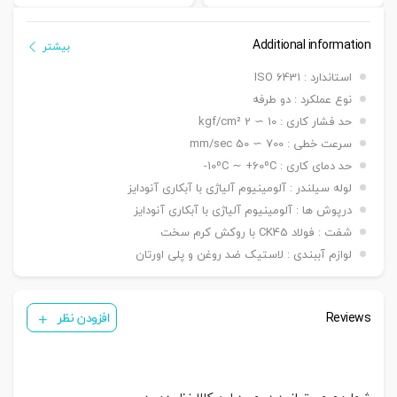
Additional information
بیشتر
استاندارد : ISO 6431
نوع عملکرد : دو طرفه
حد فشار کاری : 10 ∼ 2 kgf/cm²
سرعت خطی : 700 ∼ 50 mm/sec
حد دمای کاری : 10ºC ∼ +60ºC-
لوله سیلندر : آلومینیوم آلیاژی با آبکاری آنودایز
درپوش ها : آلومینیوم آلیاژی با آبکاری آنودایز
شفت : فولاد CK45 با روکش کرم سخت
لوازم آببندی : لاستیک ضد روغن و پلی اورتان
Reviews
افزودن نظر