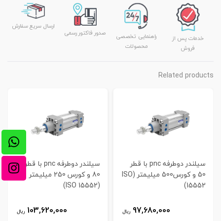
ارسال سریع سفارش
صدور فاکتور رسمی
راهنمایی تخصصی
خدمات پس از
محصولات
فروش
Related products
سیلندر دوطرفه pnc با قطر
سیلندر دوطرفه pnc با قطر
50 و کورس500 میلیمتر (ISO
80 و کورس 250 میلیمتر
(ISO 15552)
15552)
103,620,000
97,680,000
ریال
ریال