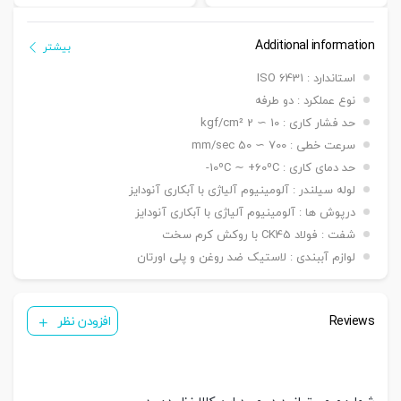
Additional information
بیشتر
استاندارد : ISO 6431
نوع عملکرد : دو طرفه
حد فشار کاری : 10 ∼ 2 kgf/cm²
سرعت خطی : 700 ∼ 50 mm/sec
حد دمای کاری : 10ºC ∼ +60ºC-
لوله سیلندر : آلومینیوم آلیاژی با آبکاری آنودایز
درپوش ها : آلومینیوم آلیاژی با آبکاری آنودایز
شفت : فولاد CK45 با روکش کرم سخت
لوازم آببندی : لاستیک ضد روغن و پلی اورتان
Reviews
افزودن نظر