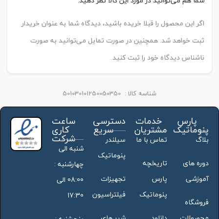
شما هم می‌توانید در مورد این کالا نظر دهید.
اگر این محصول را قبلا خریده باشید، دیدگاه شما به عنوان خریدار
ثبت خواهد شد. همچنین در صورت تمایل می‌توانید به صورت
ناشناس دیدگاه خود را ثبت کنید.
شناسه کالا :
501030101250050350
پارس
خدمات
دسترسی
ساعت
پنوماتیک
مشتریان
سریع
کاری
شرکت
بلاگ
تماس با ما
سیلندر
شنبه الی
پنوماتیک
دوره های
تاریخچه
چهارشنبه :
آموزشی
پارس
تجهیزات
08:00 الی
پنوماتیک
فیلتراسیون
17:30
فروشگاه
محصولات
دانلود
شیر های
پنجشنبه :