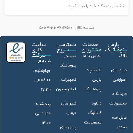
ناشناس دیدگاه خود را ثبت کنید.
شناسه کالا :
501030101032012500
پارس
خدمات
دسترسی
ساعت
پنوماتیک
مشتریان
سریع
کاری
شرکت
بلاگ
تماس با ما
سیلندر
شنبه الی
پنوماتیک
دوره های
تاریخچه
چهارشنبه :
آموزشی
پارس
تجهیزات
08:00 الی
پنوماتیک
فیلتراسیون
17:30
فروشگاه
محصولات
دانلود
شیر های
پنجشنبه :
کاتالوگ
فرمان
09:00 الی
فایل سه
محصولات
13:00
بعدی
پرس های