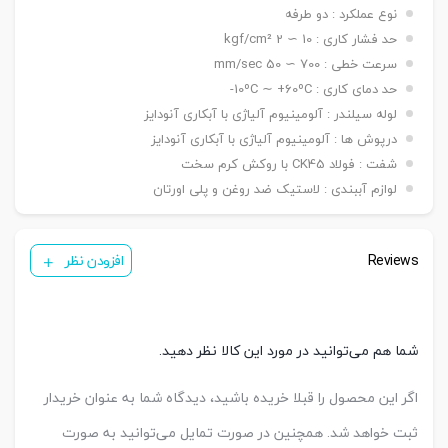
نوع عملکرد : دو طرفه
بست فلنج جلو یا عقب G / بست پایه LB / بست
کمره ای H / بست دو شاخه مادگی Y / بست چشمی
حد فشار کاری : 10 ∼ 2 kgf/cm²
بست
FI / بست شناور FC / بست لولایی نری عقب CA /
سرعت خطی : 700 ∼ 50 mm/sec
نصبی
بست لولایی مادگی عقب CB / بست لولایی دوطرفه
حد دمای کاری : 10ºC ∼ +60ºC-
عقب CAB / بست لولایی سکودار عقب CAS
لوله سیلندر : آلومینیوم آلیاژی با آبکاری آنودایز
( ø ۳۲ & ۴۰ mm ) KT05/PH1
سنسور
درپوش ها : آلومینیوم آلیاژی با آبکاری آنودایز
( ø ۵۰ & ۱۰۰ mm ) KT09R
شفت : فولاد CK45 با روکش کرم سخت
تعداد
یک عدد ,دو عدد
سنسور
لوازم آببندی : لاستیک ضد روغن و پلی اورتان
کورس
قابل
A-25 mm – B-50 mm – C-50 mm
تنظیم
Reviews
افزودن نظر
شما هم می‌توانید در مورد این کالا نظر دهید.
اگر این محصول را قبلا خریده باشید، دیدگاه شما به عنوان خریدار
ثبت خواهد شد. همچنین در صورت تمایل می‌توانید به صورت