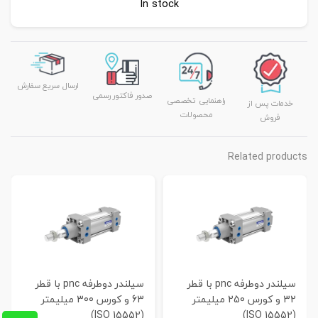
In stock
ارسال سریع سفارش
صدور فاکتور رسمی
راهنمایی تخصصی
خدمات پس از
محصولات
فروش
Related products
سیلندر دوطرفه pnc با قطر
سیلندر دوطرفه pnc با قطر
32 و کورس 250 میلیمتر
63 و کورس 300 میلیمتر
(ISO 15552)
(ISO 15552)