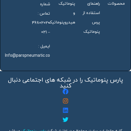
محصولات
راهنمای
پنوماتیک
شماره
استفاده از
و
تماس :
پرس
هیدروپنوماتیک
46802020
پنوماتیک
– 021
ایمیل :
Info@parspneumatic.co
پارس پنوماتیک را در شبکه های اجتماعی دنبال
کنید
کلیه حقوق این سایت محفوظ و در اختیار شرکت
پارس پنوماتیک
میباشد