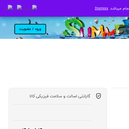
جام میباشد.
جام میباشد.
Dismiss
Dismiss
ورود / عضویت
گارانتی اصالت و سلامت فیزیکی کالا
موجود در انبار