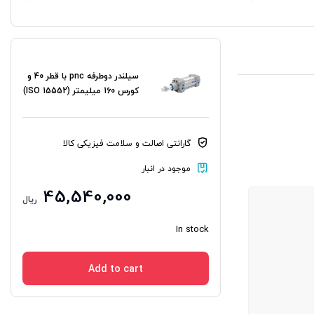
سیلندر دوطرفه pnc با قطر 40 و
کورس 160 میلیمتر (ISO 15552)
گارانتی اصالت و سلامت فیزیکی کالا
موجود در انبار
45,540,000
ریال
In stock
Add to cart