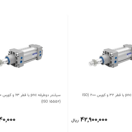
سیلندر دوطرفه pnc با قطر 32 و کورس 200 (ISO
(ISO 15552)
40,000
42,900,000
ریال