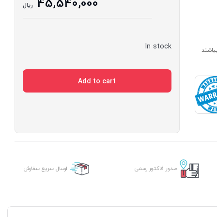
45,540,000
ریال
In stock
ارای مدت ساخت 7 الی 14 روز میباشند
Add to cart
صدور فاکتور رسمی
ارسال سریع سفارش