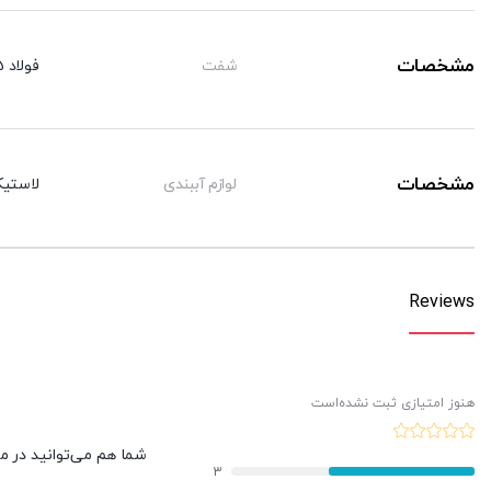
مشخصات
شفت
فولاد CK45 با روکش کرم سخت
مشخصات
لوازم آببندی
لاستیک
Reviews
هنوز امتیازی ثبت نشده‌است
شما هم می‌توانید در مور
3