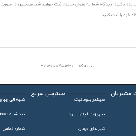
 خریده باشید، دیدگاه شما به عنوان خریدار ثبت خواهد شد. همچنین در صورت ت
 خود را ثبت کنید.
شناسه کالا :
501030101040016160
 مشتریان
دسترسی سریع
سیلندر پنوماتیک
شنبه الی چهارشنبه : 08:00
تجهیزات فیلتراسیون
پنجشنبه : 09:00 الی 13:00
شیر های فرمان
شماره تماس : 46802020 – 021