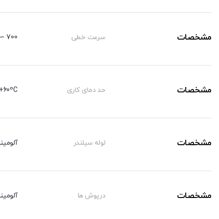
مشخصات
سرعت خطی
700 ∼ 50 mm/sec
مشخصات
حد دمای کاری
+60ºC-
مشخصات
لوله سیلندر
آلومینی
مشخصات
درپوش ها
آلومینی