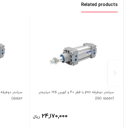
Related products
سیلندر دوطرفه pnc با قطر 40 و کورس 125 میلیمتر
15552)
(ISO 15552)
24,170,000
ریال