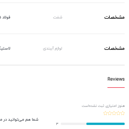
مشخصات
شفت
فولاد CK45 با روکش کرم سخت
مشخصات
لوازم آببندی
لاستیک
Reviews
هنوز امتیازی ثبت نشده‌است
شما هم می‌توانید در مور
3