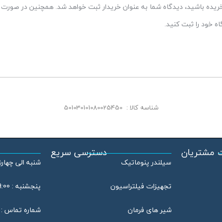
 خریده باشید، دیدگاه شما به عنوان خریدار ثبت خواهد شد. همچنین در صورت ت
 خود را ثبت کنید.
شناسه کالا :
501030101080025450
 مشتریان
دسترسی سریع
سیلندر پنوماتیک
شنبه الی چهارشنبه : 08:00
تجهیزات فیلتراسیون
پنجشنبه : 09:00 الی 13:00
شیر های فرمان
شماره تماس : 46802020 – 021