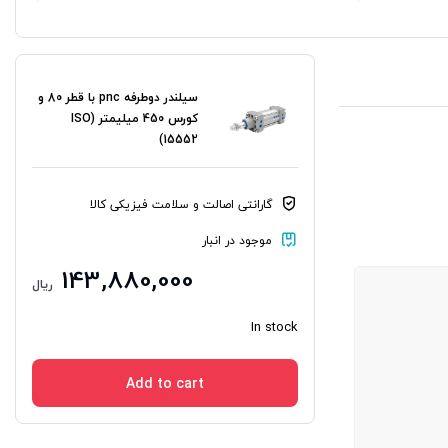
سیلندر دوطرفه pnc با قطر 80 و
کورس 450 میلیمتر (ISO
15552)
گارانتی اصالت و سلامت فیزیکی کالا
موجود در انبار
143,880,000
ریال
In stock
Add to cart