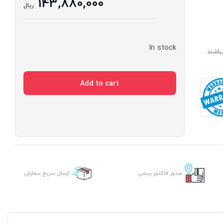
143,880,000
ریال
In stock
ارای مدت ساخت 7 الی 14 روز میباشند
Add to cart
صدور فاکتور رسمی
ارسال سریع سفارش