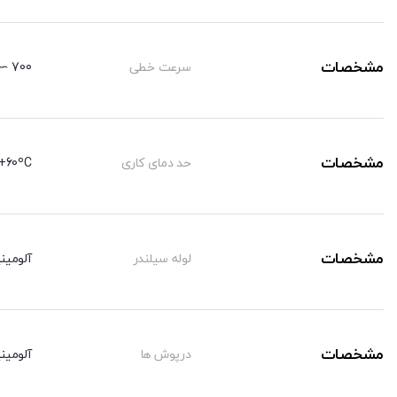
تنظیم
مشخصات
سرعت خطی
700 ∼ 50 mm/sec
مشخصات
حد دمای کاری
+60ºC-
مشخصات
لوله سیلندر
آلومینی
مشخصات
درپوش ها
آلومینی