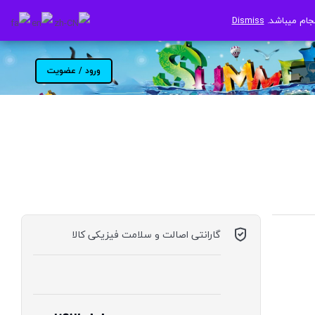
جام میباشد.
جام میباشد.
Dismiss
Dismiss
ورود / عضویت
گارانتی اصالت و سلامت فیزیکی کالا
موجود در انبار