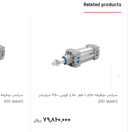
Related products
سیلندر دوطرفه pnc با قطر 50 و کورس 350 میلیمتر
(ISO 15552)
(ISO 15552)
79,860,000
ریال