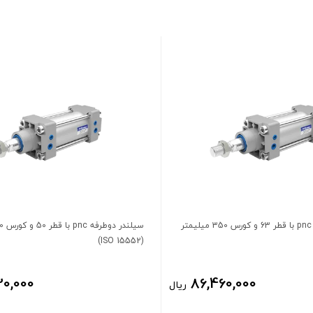
سیلندر دوطرفه pnc با قطر 63 و کورس 350 میلیمتر
(ISO 15552)
20,000
86,460,000
ریال