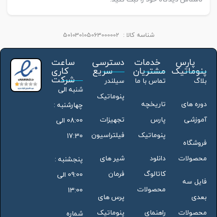
شناسه کالا :
501030105063000002
پارس
خدمات
دسترسی
ساعت
پنوماتیک
مشتریان
سریع
کاری
شرکت
بلاگ
تماس با ما
سیلندر
شنبه الی
پنوماتیک
دوره های
تاریخچه
چهارشنبه :
آموزشی
پارس
تجهیزات
08:00 الی
پنوماتیک
فیلتراسیون
17:30
فروشگاه
محصولات
دانلود
شیر های
پنجشنبه :
کاتالوگ
فرمان
09:00 الی
فایل سه
محصولات
13:00
بعدی
پرس های
محصولات
راهنمای
پنوماتیک
شماره