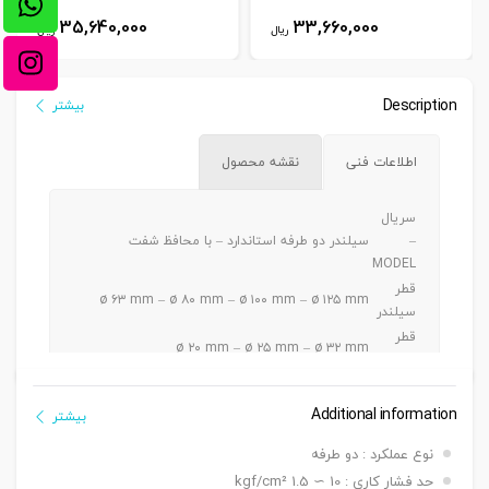
35,640,000
33,660,000
ریال
ریال
Description
بیشتر
اطلاعات فنی
نقشه محصول
سریال
–
سیلندر دو طرفه استاندارد – با محافظ شفت
MODEL
قطر
ø ۶۳ mm – ø ۸۰ mm – ø ۱۰۰ mm – ø ۱۲۵ mm
سیلندر
قطر
ø ۲۰ mm – ø ۲۵ mm – ø ۳۲ mm
شفت
کورس
250 ~ 50
دنده
Additional information
بیشتر
دنده ماندگی ,دنده نری
سرشفت
نوع عملکرد : دو طرفه
بست فلنج جلو یا عقب G / بست پایه LB / بست
حد فشار کاری : 10 ∼ 1.5 kgf/cm²
کمره ای H / بست دو شاخه مادگی Y / بست چشمی