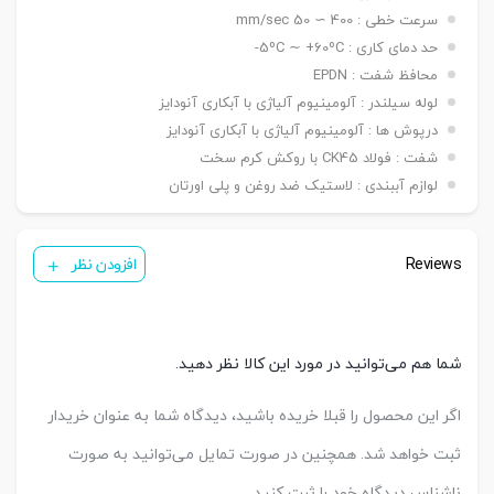
بست
FI / بست شناور FC / بست لولایی نری عقب CA /
سرعت خطی : 400 ∼ 50 mm/sec
نصبی
بست لولایی مادگی عقب CB / بست لولایی دوطرفه
حد دمای کاری : 5ºC ∼ +60ºC-
عقب CAB / بست لولایی سکودار عقب CAS
محافظ شفت : EPDN
( ø ۳۲ & ۴۰ mm ) KT05/PH1
سنسور
لوله سیلندر : آلومینیوم آلیاژی با آبکاری آنودایز
( ø ۵۰ & ۱۰۰ mm ) KT09R
درپوش ها : آلومینیوم آلیاژی با آبکاری آنودایز
تعداد
یک عدد ,دو عدد
شفت : فولاد CK45 با روکش کرم سخت
سنسور
کورس
لوازم آببندی : لاستیک ضد روغن و پلی اورتان
قابل
A-25 mm – B-50 mm – C-50 mm
تنظیم
Reviews
افزودن نظر
شما هم می‌توانید در مورد این کالا نظر دهید.
اگر این محصول را قبلا خریده باشید، دیدگاه شما به عنوان خریدار
ثبت خواهد شد. همچنین در صورت تمایل می‌توانید به صورت
ناشناس دیدگاه خود را ثبت کنید.