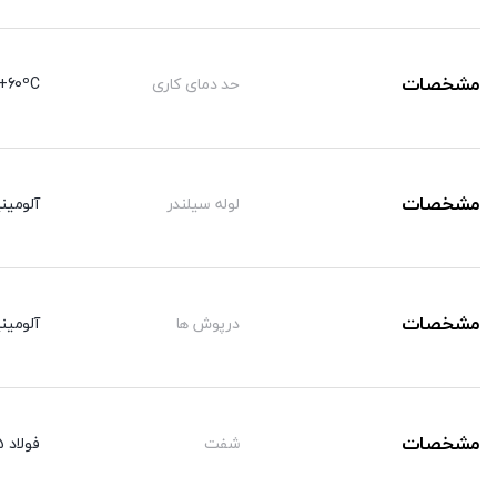
تنظیم
مشخصات
حد دمای کاری
+60ºC-
مشخصات
لوله سیلندر
آلومینی
مشخصات
درپوش ها
آلومینی
مشخصات
شفت
فولاد CK45 با روکش کرم سخت