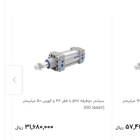
سیلندر دوطرفه pnc با قطر 50 و کورس 160 میلیمتر
سیلندر دوطرفه pnc با قطر 32 و کورس 50 میلیمتر
52)
(ISO 15552)
31,680,000
57,4
ریال
ریال