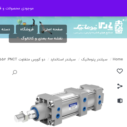
شنبه الی چهارشنبه ( 17:30 / 8 ) پنجشنبه
021-46802020
موجودی محصولات و قیم
موجودی محصولات و قیم
: 9 الی 13
صفحه اصلی
فروشگاه
دسته 
نقشه سه بعدی و کاتالوگ
Home
/
سیلندر پنوماتیک
/
سیلندر استاندارد
/
دو کورس متفاوت ISO 15552 :PNCT