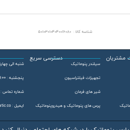
شناسه کالا :
501030104040016080
 مشتریان
دسترسی سریع
سیلندر پنوماتیک
شنبه الی چهارشنبه : 08:00
تجهیزات فیلتراسیون
پنجشنبه : 09:00 الی 13:00
شیر های فرمان
شماره تماس : 46802020 – 021
ماتیک
پرس های پنوماتیک و هیدروپنوماتیک
ایمیل :
tic.co
پارس پنوماتیک را در شبکه های اجتماعی دنبال کنید