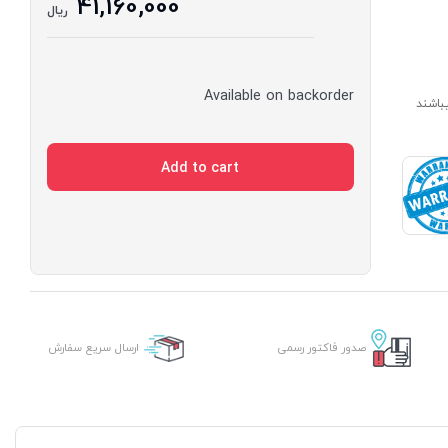
41,160,000
ریال
Available on backorder
ارای مدت ساخت 7 الی 14 روز میباشند
Add to cart
صدور فاکتور رسمی
ارسال سریع سفارش