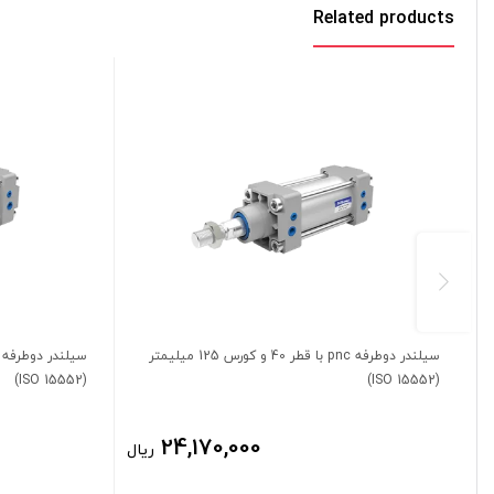
Related products
سیلندر دوطرفه pnc با قطر 40 و کورس 125 میلیمتر
(ISO 15552)
(ISO 15552)
24,170,000
ریال