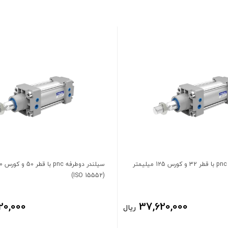
سیلندر دوطرفه pnc با قطر 32 و کورس 125 میلیمتر
(ISO 15552)
20,000
37,620,000
ریال