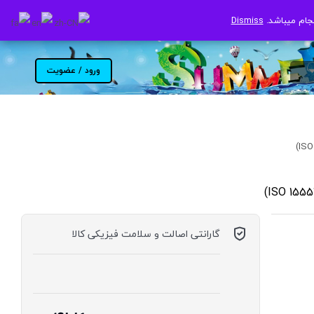
جام میباشد.
جام میباشد.
Dismiss
Dismiss
ورود / عضویت
گارانتی اصالت و سلامت فیزیکی کالا
موجود در انبار