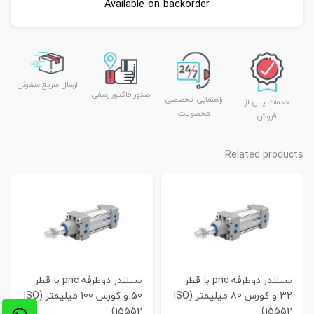
Available on backorder
ارسال سریع سفارش
صدور فاکتور رسمی
راهنمایی تخصصی
خدمات پس از
محصولات
فروش
Related products
سیلندر دوطرفه pnc با قطر
سیلندر دوطرفه pnc با قطر
32 و کورس 80 میلیمتر (ISO
50 و کورس 100 میلیمتر (ISO
15552)
15552)