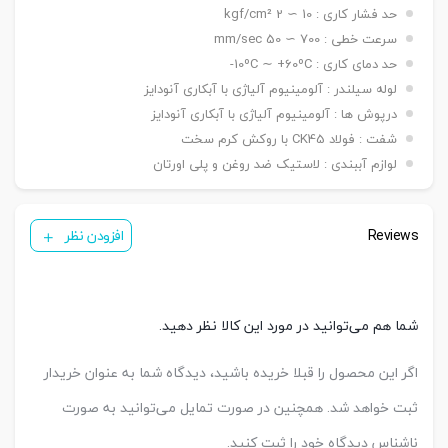
۵۰ ~ ۱۵۰۰ mm / ø ۱۶۰ -> ۵۰ ~ ۲۰۰۰ mm / ø ۲۰۰ ->
حد فشار کاری : 10 ∼ 2 kgf/cm²
۵۰ ~ ۲۶۰۰ mm
سرعت خطی : 700 ∼ 50 mm/sec
دنده
حد دمای کاری : 10ºC ∼ +60ºC-
دنده ماندگی ,دنده نری
سرشفت
لوله سیلندر : آلومینیوم آلیاژی با آبکاری آنودایز
بست فلنج جلو یا عقب G / بست پایه LB / بست
درپوش ها : آلومینیوم آلیاژی با آبکاری آنودایز
کمره ای H / بست دو شاخه مادگی Y / بست چشمی
بست
شفت : فولاد CK45 با روکش کرم سخت
FI / بست شناور FC / بست لولایی نری عقب CA /
نصبی
بست لولایی مادگی عقب CB / بست لولایی دوطرفه
لوازم آببندی : لاستیک ضد روغن و پلی اورتان
عقب CAB / بست لولایی سکودار عقب CAS
( ø ۳۲ & ۴۰ mm ) KT05/PH1
سنسور
( ø ۵۰ & ۱۰۰ mm ) KT09R
Reviews
افزودن نظر
تعداد
یک عدد ,دو عدد
سنسور
کورس
قابل
A-25 mm / B-50 mm / C-50 mm
شما هم می‌توانید در مورد این کالا نظر دهید.
تنظیم
اگر این محصول را قبلا خریده باشید، دیدگاه شما به عنوان خریدار
ثبت خواهد شد. همچنین در صورت تمایل می‌توانید به صورت
ناشناس دیدگاه خود را ثبت کنید.