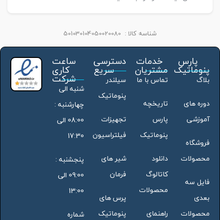
شناسه کالا :
501030104050020080
پارس
خدمات
دسترسی
ساعت
پنوماتیک
مشتریان
سریع
کاری
شرکت
بلاگ
تماس با ما
سیلندر
شنبه الی
پنوماتیک
دوره های
تاریخچه
چهارشنبه :
آموزشی
پارس
تجهیزات
08:00 الی
پنوماتیک
فیلتراسیون
17:30
فروشگاه
محصولات
دانلود
شیر های
پنجشنبه :
کاتالوگ
فرمان
09:00 الی
فایل سه
محصولات
13:00
بعدی
پرس های
محصولات
راهنمای
پنوماتیک
شماره